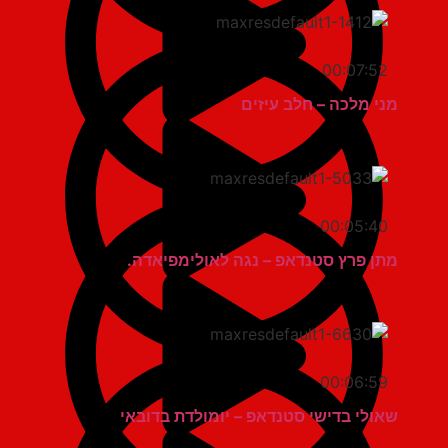
00:07:52
מני מלכה – חלב עיזים
00:05:40
מתן פרץ סטנדאפ – נגה לאולימפיאדה.
00:06:59
שאולי בדישי סטנדאפ – יומולדת בדובאי