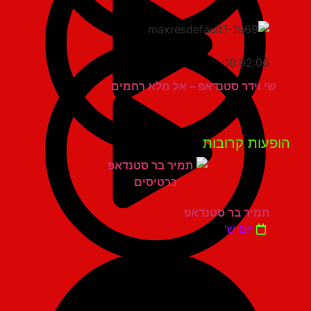
00:02:06
שי וידר סטנדאפ – אל מלא רחמים
פעות קרובות
תמיר בר סטנדאפ
יום ש'