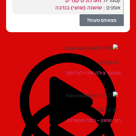
קטגוריה:
מערכונים קצרים
אומנים :
שושנה (שושי) בנדבה
מצאתם טעות?
00:03:17
שוחמי צולה את וילצ'רסקי
00:02:41
רוני ששון – כמה פאשלות