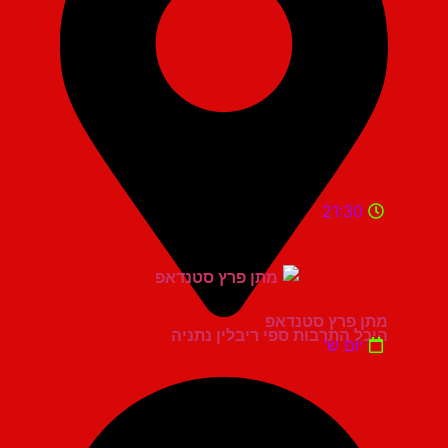
21:30
מתן פרץ סטנדאפ
היכל התרבות ספי ריבלין נתניה
יום ש'