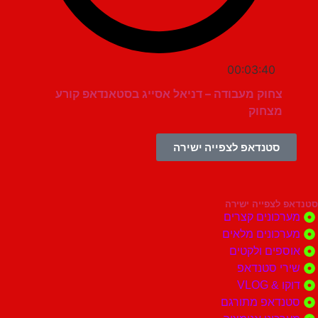
00:03:40
צחוק מעבודה – דניאל אסייג בסטאנדאפ קורע
מצחוק
סטנדאפ לצפייה ישירה
צפייה ישירה
ונים קצרים
ונים מלאים
ים ולקטים
י סטנדאפ
 VLOG
דאפ מתורגם