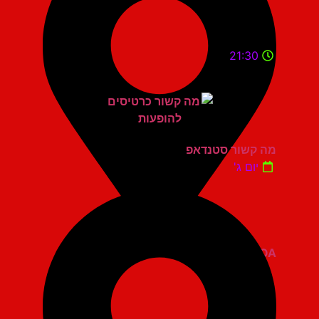
21:30
מה קשור סטנדאפ
יום ג'
ZOA קומדי בר