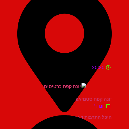
20:30
יונה קפח סטנדאפ
יום ד'
היכל התרבות ראשון לציון