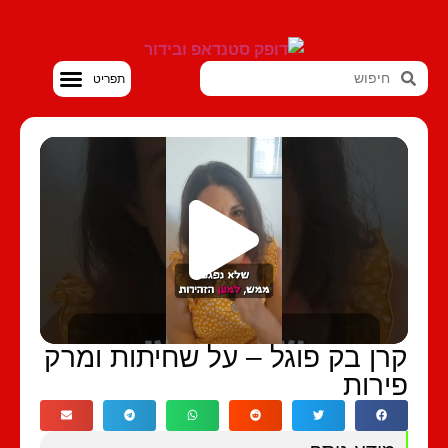
סטנדאפ VOD
רן בק פוגל – על שחיתות ומרק
ירות