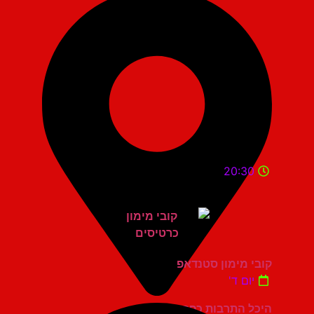
20:30
קובי מימון סטנדאפ
יום ד'
היכל התרבות כפר סבא