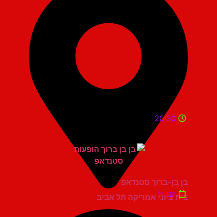
20:30
בן בן-ברוך סטנדאפ
יום ד'
בית ציוני אמריקה תל אביב