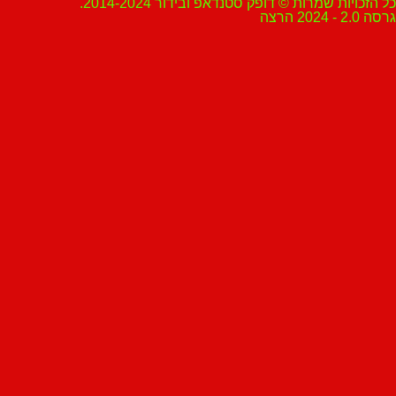
ת שמרות © דופק סטנדאפ ובידור 2014-2024.