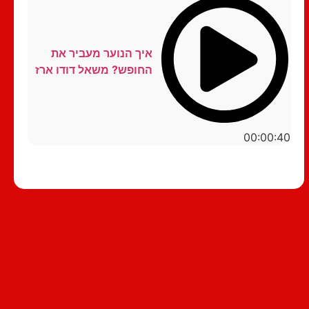
איך הנוער מעביר את
החופש? משאל דודו ארז
00:00:40
סטנדאפ לצפייה ישירה