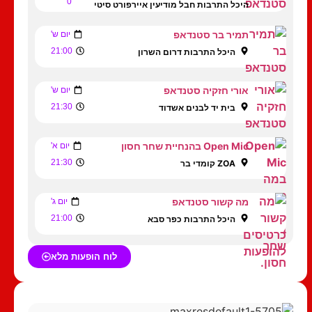
0
היכל התרבות חבל מודיעין איירפורט סיטי
תמיר בר סטנדאפ
יום ש'
21:00
היכל התרבות דרום השרון
אורי חזקיה סטנדאפ
יום ש'
21:30
בית יד לבנים אשדוד
Open Mic בהנחיית שחר חסון
יום א'
21:30
ZOA קומדי בר
מה קשור סטנדאפ
יום ג'
21:00
היכל התרבות כפר סבא
לוח הופעות מלא