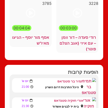
00:04:04
00:03:00
רודי סעדה – דור וומן
אסף מור יוסף – הגיעו
– עם איזי (אגב הצלם
מאיו"ש
פוטר)
הופעות קרובות
תמיר בר סטנדאפ
יום ש'
21:00
היכל התרבות דרום השרון
אורי חזקיה סטנדאפ
יום ש'
21:30
בית יד לבנים אשדוד