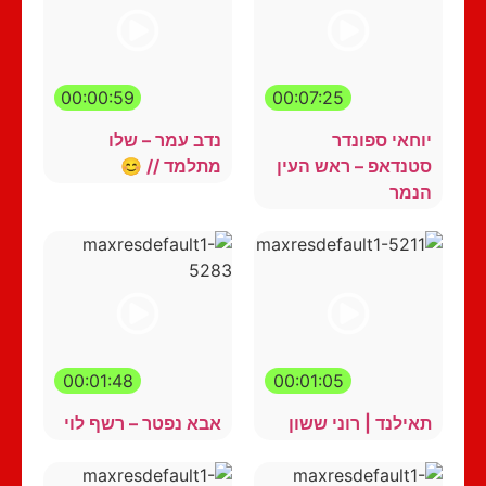
00:00:59
00:07:25
יוחאי ספונדר
נדב עמר – שלו
סטנדאפ – ראש העין
מתלמד // 😊
הנמר
00:01:48
00:01:05
תאילנד | רוני ששון
אבא נפטר – רשף לוי