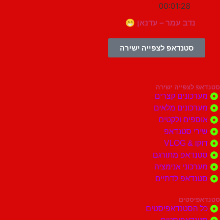
00:01:28
נדב עמר – עדנאן 😁
סטנדאפ לצפייה ישירה
צפייה ישירה
ונים קצרים
ונים מלאים
ים ולקטים
י סטנדאפ
 VLOG
דאפ מתורגם
וני אנימציה
דאפ לדתיים
סטים
הסטנדאפיסטים