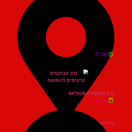
21:30
נדב אבוקסיס סטנדאפ
יום ש'
בית החייל תל אביב