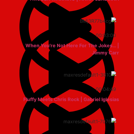
00:03:00
When You're Not Here For The Jokes… |
Jimmy Carr
00:04:49
Fluffy Meets Chris Rock | Gabriel Iglesias