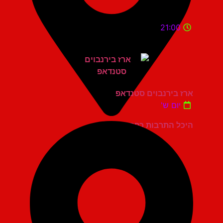
21:00
ארז בירנבוים סטנדאפ
יום ש'
היכל התרבות כפר סבא