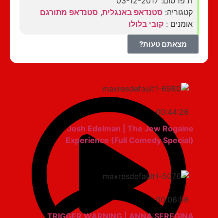
ת פרסום: 03-12-2017
קטגוריה:
סטנדאפ באנגלית
,
סטנדאפ מתורגם
אומנים :
קובי בלולו
מצאתם טעות?
00:44:26
Josh Edelman | The Jew Rogaine
Experience (Full Comedy Special)
00:06:56
TRIGGER WARNING | ANNA SEREGINA