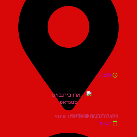
21:30
ארז בירנבוים סטנדאפ
היכל התרבות מעלות תרשיחא
יום ש'