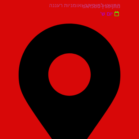
המשכן למוסיקה ואומניות רעננה
מתן פרץ סטנדאפ
יום ש'