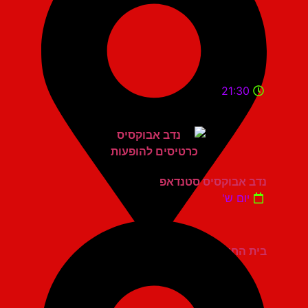
21:30
נדב אבוקסיס סטנדאפ
יום ש'
בית החייל תל אביב