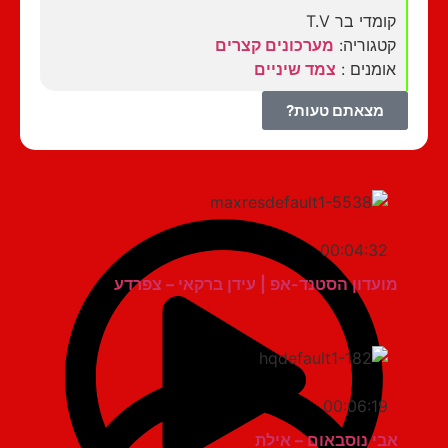
קומדי בר T.V
קטגוריה:
מערכונים קצרים
אומנים :
צמד שיניים
מצאתם טעות?
00:04:32
מועדון הסטנד-אפ | עידן ברקאי – צפרדע
00:06:19
אבי נוסבאום – אילת