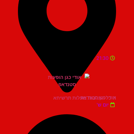
21:30
אודי כגן סטנדאפ
היכל התרבות מעלות תרשיחא
יום ש'