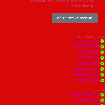
Jokes about Jews… Mario Adrion |
Crowdwork
סטנדאפ לצפייה ישירה
צפייה ישירה
ונים קצרים
ונים מלאים
ים ולקטים
י סטנדאפ
 VLOG
דאפ מתורגם
וני אנימציה
דאפ לדתיים
סטים
הסטנדאפיסטים
דאפיסטים