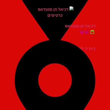
דניאל חן סטנדאפ
יום ש'
בית יד לבנים אשדוד