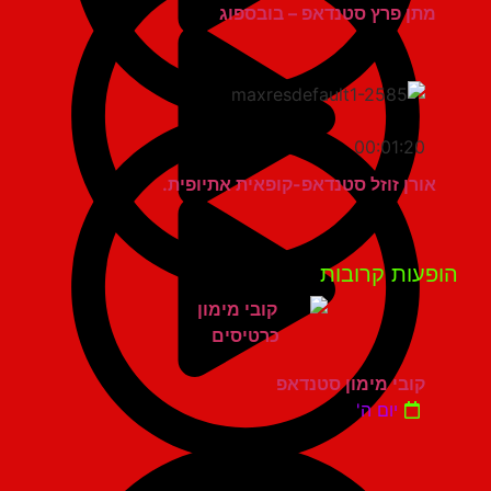
מתן פרץ סטנדאפ – בובספוג
00:01:20
אורן זוזל סטנדאפ-קופאית אתיופית.
פעות קרובות
קובי מימון סטנדאפ
יום ה'