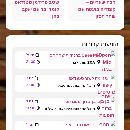
הכח שעריים –
שגיב פרידמן סטנדאפ
קומדיה בועטת עם
קומדי בר עם יעקב
שחר חסון
כהן
הופעות קרובות
Open Mic בהנחיית שחר חסון
יום א'
21:30
ZOA קומדי בר
מה קשור סטנדאפ
יום ג'
21:00
היכל התרבות כפר סבא
בן בן-ברוך סטנדאפ
יום ג'
20:30
היכל התרבות בית העם ירושלים
חנוך דאום סטנדאפ
יום ד'