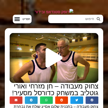
חדשות הבידור
סטנדאפ VOD
צחוק מעבודה – חן מזרחי ואורי
גוטליב במשחק כדורסל מסעיר!
צחוק מעבודה – בתכנית שלום אסייג שולח את נבחרת