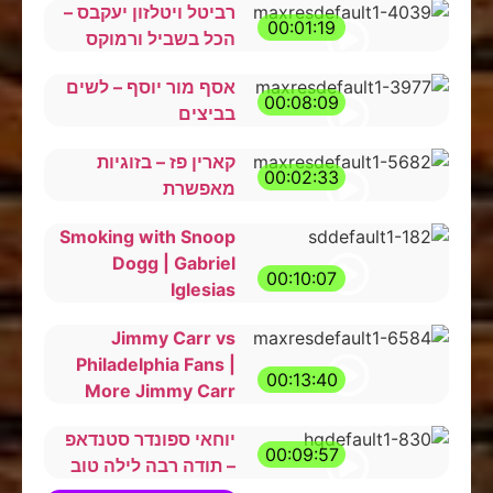
רביטל ויטלזון יעקבס –
00:01:19
הכל בשביל ורמוקס
אסף מור יוסף – לשים
00:08:09
בביצים
קארין פז – בזוגיות
00:02:33
מאפשרת
Smoking with Snoop
Dogg | Gabriel
00:10:07
Iglesias
Jimmy Carr vs
Philadelphia Fans |
00:13:40
More Jimmy Carr
יוחאי ספונדר סטנדאפ
00:09:57
– תודה רבה לילה טוב