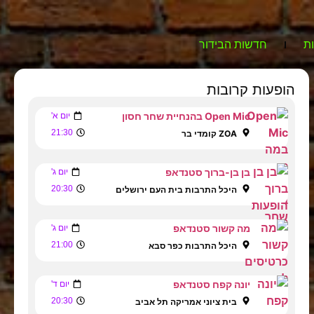
ת
חדשות הבידור
הופעות קרובות
Open Mic בהנחיית שחר חסון
יום א'
21:30
ZOA קומדי בר
בן בן-ברוך סטנדאפ
יום ג'
20:30
היכל התרבות בית העם ירושלים
מה קשור סטנדאפ
יום ג'
21:00
היכל התרבות כפר סבא
יונה קפח סטנדאפ
יום ד'
20:30
בית ציוני אמריקה תל אביב