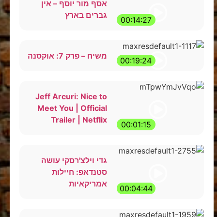
אסף מור יוסף – אין
גברים בארץ
00:14:27
משיח – פרק 7: אוקסנה
00:19:24
Jeff Arcuri: Nice to
Meet You | Official
Trailer | Netflix
00:01:15
גדי וילצ'רסקי עושה
סטנדאפ: חיילות
אמריקאיות
00:04:44