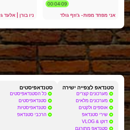
00:04:09
אני מפחד מפות- ג'וזף גולד
ניו בורן | אלעד ג
סטנדאפ לצפייה ישירה
סטנדאפיסטים
מערכונים קצרים
כל הסטנדאפיסטים
מערכונים מלאים
סטנדאפיסטים
אוספים ולקטים
סטנדאפיסטיות
שירי סטנדאפ
הרכבי סטנדאפ
דוקו & VLOG
סטנדאפ מתורגם