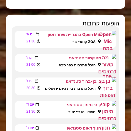
הופעות קרובות
Open Mic בהנחיית שחר חסון
יום א'
21:30
ZOA קומדי בר
מה קשור סטנדאפ
יום ג'
21:00
היכל התרבות כפר סבא
בן בן-ברוך סטנדאפ
יום ג'
20:30
היכל התרבות בית העם ירושלים
קובי מימון סטנדאפ
יום ד'
21:30
מועדון הגריי יהוד
חנוך דאום סטנדאפ
יום ד'