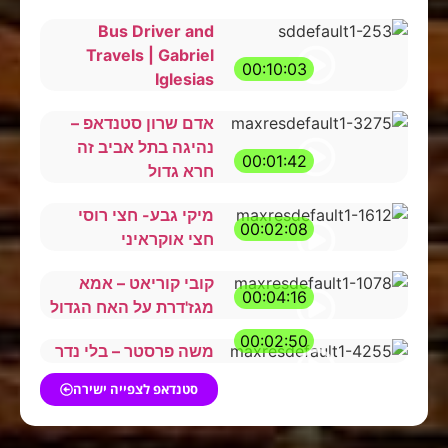
Bus Driver and
Travels | Gabriel
00:10:03
Iglesias
אדם שרון סטנדאפ –
נהיגה בתל אביב זה
00:01:42
חרא גדול
מיקי גבע- חצי רוסי
00:02:08
חצי אוקראיני
קובי קוריאט – אמא
00:04:16
מגז'דרת על האח הגדול
00:02:50
משה פרסטר – בלי נדר
סטנדאפ לצפייה ישירה