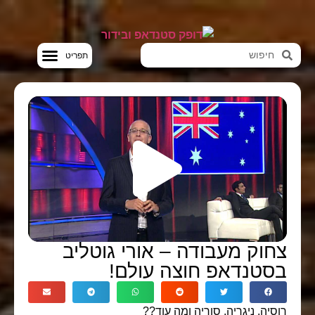
חדשות הבידור
סטנדאפ VOD
צחוק מעבודה – אורי גוטליב
בסטנדאפ חוצה עולם!
רוסיה, ניגריה, סוריה ומה עוד??