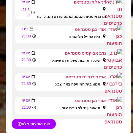
דניאל חן סטנדאפ
יום ש'
21:3
0
מרכז אומניות הבמה מתנס פרדס חנה כרכור
אודי כגן סטנדאפ
יום ו'
21:30
בית החייל תל אביב
נדב אבוקסיס סטנדאפ
יום ש'
21:30
היכל התרבות מעלות תרשיחא
ארז בירנבוים סטנדאפ
יום ש'
21:30
תמוז בית המוזיקה באר שבע
אודי כגן סטנדאפ
יום ש'
21:00
תיאטרון יד למגינים יגור
לוח הופעות מלא