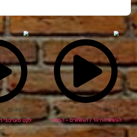
00:15:14
00:46:25
הגשש החיוור / הגששים – המוסך
לקט מערכוני 