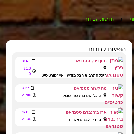
ת
חדשות הבידור
הופעות קרובות
מתן פרץ סטנדאפ
יום ש'
21:3
0
היכל התרבות חבל מודיעין איירפורט סיטי
מה קשור סטנדאפ
יום ג'
21:00
היכל התרבות כפר סבא
ארז בירנבוים סטנדאפ
יום ש'
21:30
בית יד לבנים אשדוד