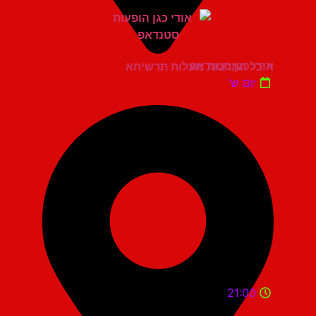
אודי כגן סטנדאפ
היכל התרבות מעלות תרשיחא
יום ש'
21:00