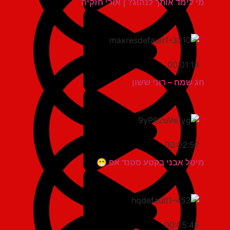
מי לימד אותך לנהוג? | אורי חזקיה
00:01:14
חג שמח – רוני ששון
00:02:57
מיטל אבני בקטע סטנד אפ 😁
00:05:45