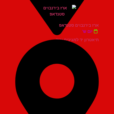
ארז בירנבוים סטנדאפ
יום ש'
תיאטרון יד למגינים יגור