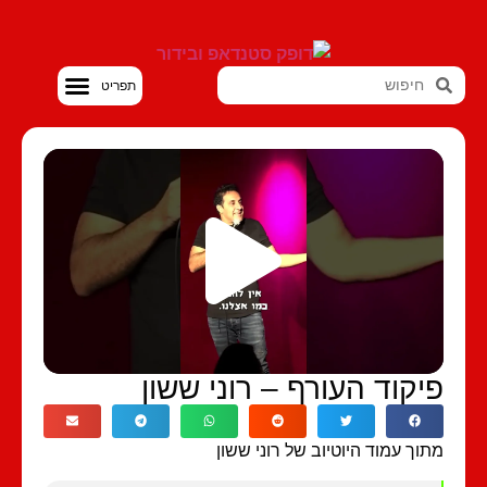
סטנדאפ VOD
יקוד העורף – רוני ששון
וך עמוד היוטיוב של רוני ששון