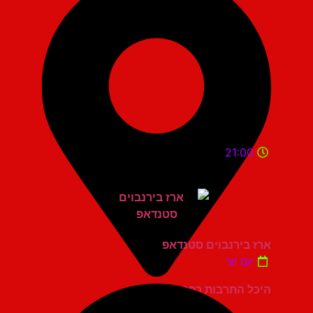
21:00
ארז בירנבוים סטנדאפ
יום ש'
היכל התרבות כפר סבא