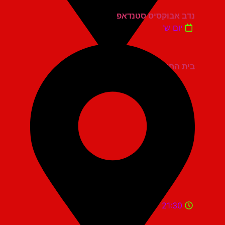
נדב אבוקסיס סטנדאפ
יום ש'
בית החייל תל אביב
21:30