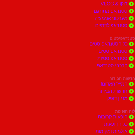
 VLOG
דאפ מתורגם
וני אנימציה
דאפ לדתיים
סטים
הסטנדאפיסטים
דאפיסטים
דאפיסטיות
בי סטנדאפ
בידור
ל האדום!
ות הבידור
ן דופק
ות
ות קרובות
הופעות
ות ומקומות