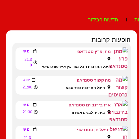
ת
חדשות הבידור
הופעות קרובות
מתן פרץ סטנדאפ
יום ש'
21:3
0
היכל התרבות חבל מודיעין איירפורט סיטי
מה קשור סטנדאפ
יום ג'
21:00
היכל התרבות כפר סבא
ארז בירנבוים סטנדאפ
יום ש'
21:30
בית יד לבנים אשדוד
דניאל חן סטנדאפ
יום ש'
21:3