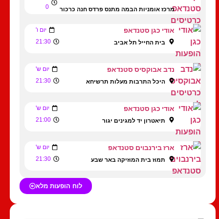
0
מרכז אומניות הבמה מתנס פרדס חנה כרכור
אודי כגן סטנדאפ
יום ו'
21:30
בית החייל תל אביב
נדב אבוקסיס סטנדאפ
יום ש'
21:30
היכל התרבות מעלות תרשיחא
אודי כגן סטנדאפ
יום ש'
21:00
תיאטרון יד למגינים יגור
ארז בירנבוים סטנדאפ
יום ש'
21:30
תמוז בית המוזיקה באר שבע
לוח הופעות מלא