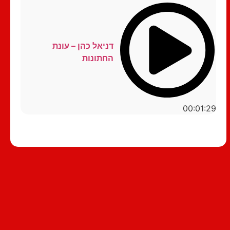
דניאל כהן – עונת
החתונות
00:01:29
סטנדאפ לצפייה ישירה