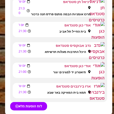
יום ש'
דניאל חן סטנדאפ
21:3
0
מרכז אומניות הבמה מתנס פרדס חנה כרכור
יום ו'
אודי כגן סטנדאפ
21:30
בית החייל תל אביב
יום ש'
נדב אבוקסיס סטנדאפ
21:30
היכל התרבות מעלות תרשיחא
יום ש'
אודי כגן סטנדאפ
21:00
תיאטרון יד למגינים יגור
יום ש'
ארז בירנבוים סטנדאפ
21:30
תמוז בית המוזיקה באר שבע
לוח הופעות מלא