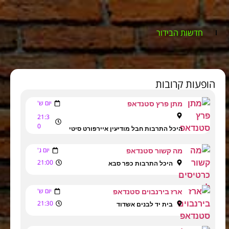
חדשות הבידור
הופעות קרובות
יום ש'
מתן פרץ סטנדאפ
21:3
0
היכל התרבות חבל מודיעין איירפורט סיטי
יום ג'
מה קשור סטנדאפ
21:00
היכל התרבות כפר סבא
יום ש'
ארז בירנבוים סטנדאפ
21:30
בית יד לבנים אשדוד