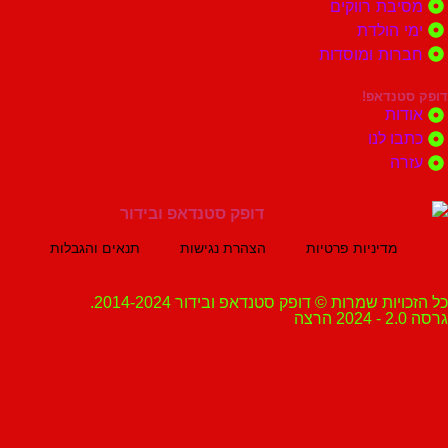
ת רווקים
הולדת
ות ומוסדות
נדאפ!
ת
 לנו
ה
מדיניות פרטיות
הצהרת נגישות
תנאים והגבלות
ת שמרות © דופק סטנדאפ ובידור 2014-2024.