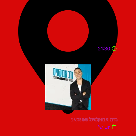
21:30
בית החייל תל אביב
נדב אבוקסיס סטנדאפ
יום ש'