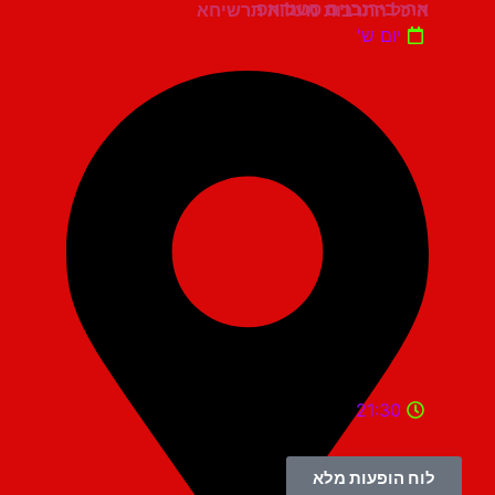
ארז בירנבוים סטנדאפ
היכל התרבות מעלות תרשיחא
יום ש'
21:30
לוח הופעות מלא