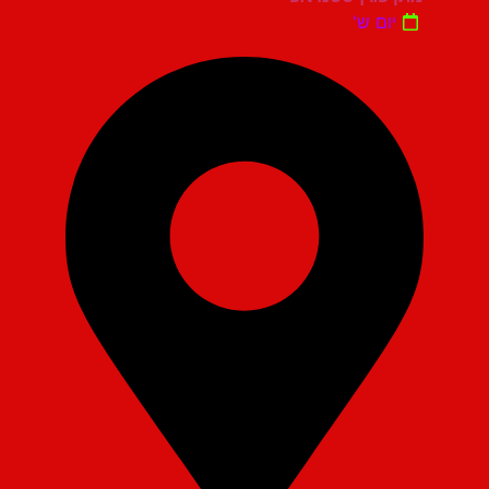
יום ש'