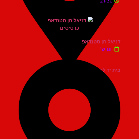
21:30
דניאל חן סטנדאפ
יום ש'
בית יד לבנים אשדוד