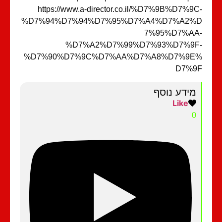
https://www.a-director.co.il/%D7%9B%D7%9
%D7%94%D7%94%D7%95%D7%A4%D7%A2%
7%95%D7%AA
%D7%A2%D7%99%D7%93%D7%9F
%D7%90%D7%9C%D7%AA%D7%A8%D7%9E
D7%9
מידע נוסף
Like
0