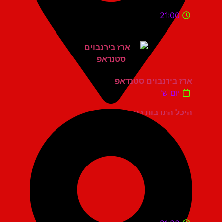
21:00
ארז בירנבוים סטנדאפ
יום ש'
היכל התרבות כפר סבא