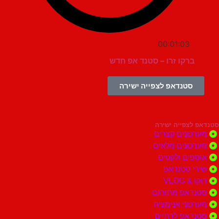
00:01:03
ברקו זרו – סטנד אפ חדש
סטנדאפ לצפייה ישירה
צפייה ישירה
ונים קצרים
ונים מלאים
ים ולקטים
י סטנדאפ
 VLOG
דאפ מתורגם
וני אנימציה
דאפ לדתיים