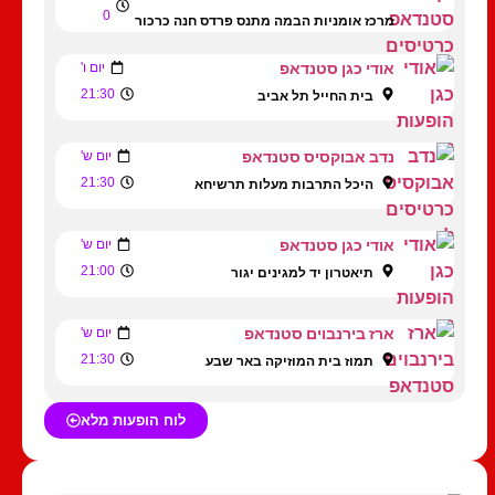
0
מרכז אומניות הבמה מתנס פרדס חנה כרכור
אודי כגן סטנדאפ
יום ו'
21:30
בית החייל תל אביב
נדב אבוקסיס סטנדאפ
יום ש'
21:30
היכל התרבות מעלות תרשיחא
אודי כגן סטנדאפ
יום ש'
21:00
תיאטרון יד למגינים יגור
ארז בירנבוים סטנדאפ
יום ש'
21:30
תמוז בית המוזיקה באר שבע
לוח הופעות מלא