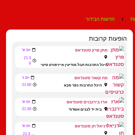
ת
חדשות הבידור
הופעות קרובות
מתן פרץ סטנדאפ
יום ש'
21:3
0
היכל התרבות חבל מודיעין איירפורט סיטי
מה קשור סטנדאפ
יום ג'
21:00
היכל התרבות כפר סבא
ארז בירנבוים סטנדאפ
יום ש'
21:30
בית יד לבנים אשדוד
דניאל חן סטנדאפ
יום ש'
21:3