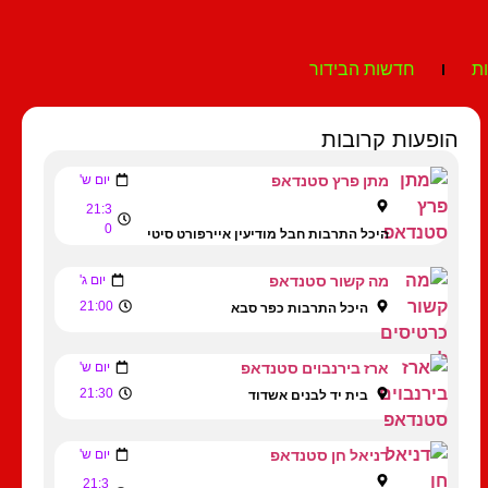
ת
חדשות הבידור
הופעות קרובות
מתן פרץ סטנדאפ
יום ש'
21:3
0
היכל התרבות חבל מודיעין איירפורט סיטי
מה קשור סטנדאפ
יום ג'
21:00
היכל התרבות כפר סבא
ארז בירנבוים סטנדאפ
יום ש'
21:30
בית יד לבנים אשדוד
דניאל חן סטנדאפ
יום ש'
21:3