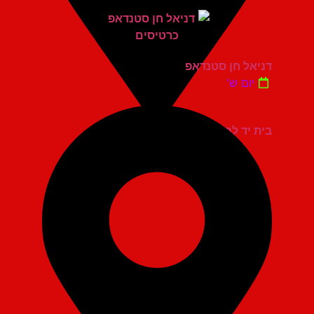
דניאל חן סטנדאפ
יום ש'
בית יד לבנים אשדוד