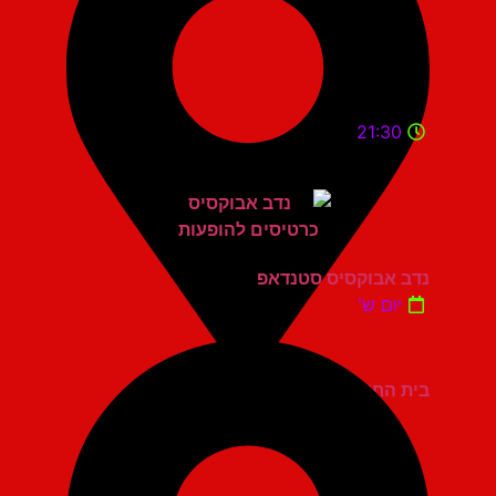
21:30
נדב אבוקסיס סטנדאפ
יום ש'
בית החייל תל אביב