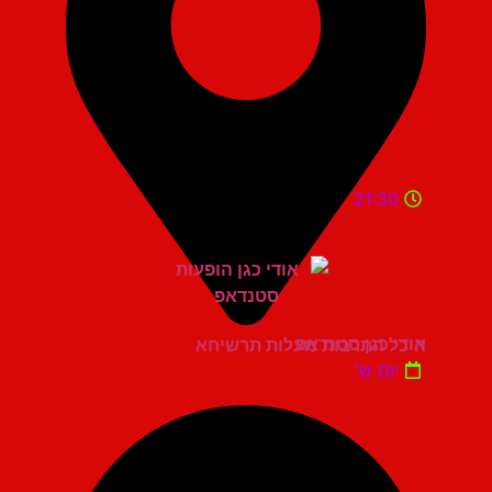
21:30
אודי כגן סטנדאפ
היכל התרבות מעלות תרשיחא
יום ש'