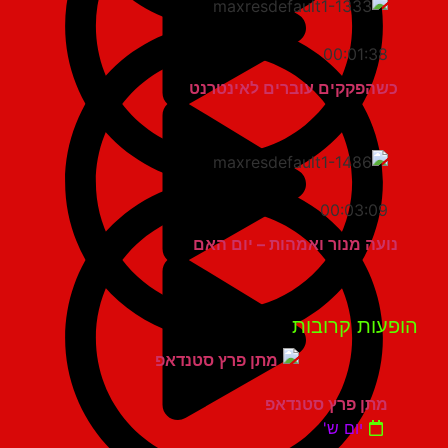
00:01:38
כשהפקקים עוברים לאינטרנט
00:03:09
נועה מנור ואמהות – יום האם
פעות קרובות
מתן פרץ סטנדאפ
יום ש'