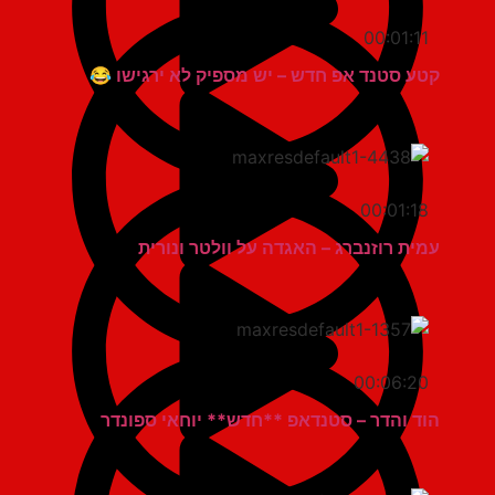
00:01:11
קטע סטנד אפ חדש – יש מספיק לא ירגישו 😂
00:01:18
עמית רוזנברג – האגדה על וולטר ונורית
00:06:20
הוד והדר – סטנדאפ **חדש** יוחאי ספונדר