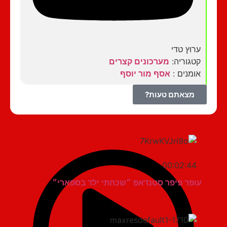
ערוץ טדי
קטגוריה:
מערכונים קצרים
אומנים :
אסף מור יוסף
מצאתם טעות?
00:02:44
עופר פיפר סטנדאפ ״שכחתי ילד בספארי״