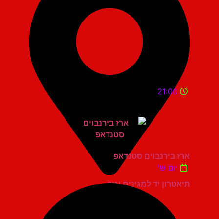
21:00
ארז בירנבוים סטנדאפ
יום ש'
תיאטרון יד למגינים יגור