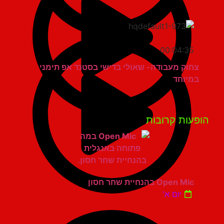
00:04:35
צחוק מעבודה- שאולי בדישי בסטנד אפ תימני
במיוחד
פעות קרובות
Open Mic בהנחיית שחר חסון
יום א'