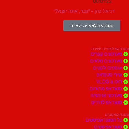
00:01:22
דניאל כהן – "גבר, אתה יוצא?"
סטנדאפ לצפייה ישירה
צפייה ישירה
ונים קצרים
ונים מלאים
ים ולקטים
י סטנדאפ
 VLOG
דאפ מתורגם
וני אנימציה
דאפ לדתיים
סטים
הסטנדאפיסטים
דאפיסטים