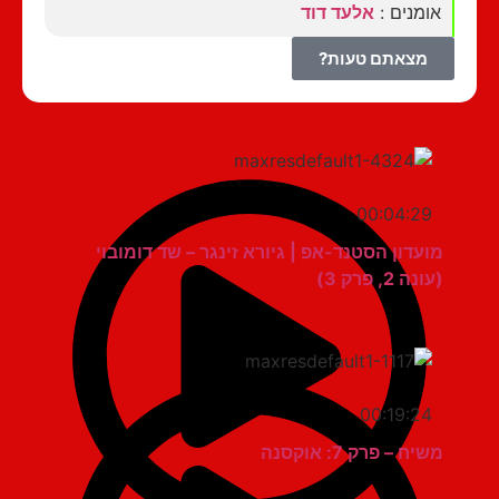
אומנים :
אלעד דוד
מצאתם טעות?
00:04:29
מועדון הסטנד-אפ | גיורא זינגר – שד דומובוי
(עונה 2, פרק 3)
00:19:24
משיח – פרק 7: אוקסנה