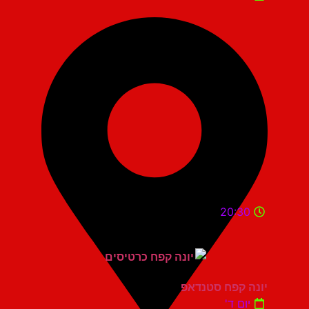
20:30
יונה קפח סטנדאפ
יום ד'