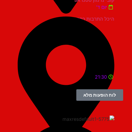
קובי מימון סטנדאפ
יום ד'
היכל התרבות כפר סבא
21:30
לוח הופעות מלא