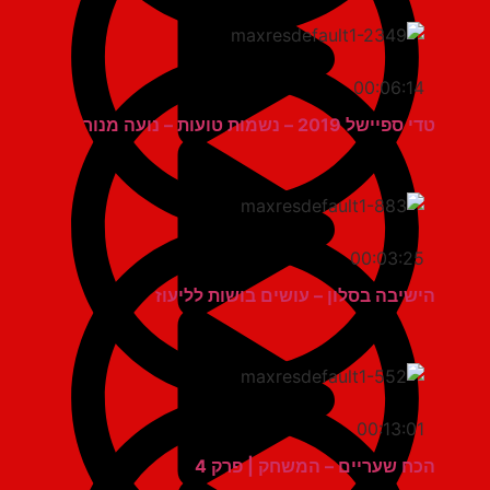
00:06:14
טדי ספיישל 2019 – נשמות טועות – נועה מנור
00:03:25
הישיבה בסלון – עושים בושות לליעוז
00:13:01
הכח שעריים – המשחק | פרק 4