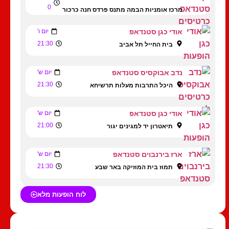
0
מרכז אומניות הבמה מתנס פרדס חנה כרכור
אודי כגן סטנדאפ
יום ו'
21:30
בית החייל תל אביב
נדב אבוקסיס סטנדאפ
יום ש'
21:30
היכל התרבות מעלות תרשיחא
אודי כגן סטנדאפ
יום ש'
21:00
תיאטרון יד למגינים יגור
ארז בירנבוים סטנדאפ
יום ש'
21:30
תמוז בית המוזיקה באר שבע
לוח הופעות מלא