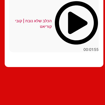
הכלב שלא נובח | קובי
קוריאט
00:01:55
סטנדאפ לצפייה ישירה