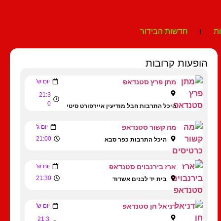
ת
חדשות הבידור
הופעות קרובות
מתן פרץ סטנדאפ
יום ש'
21:3
0
היכל התרבות חבל מודיעין איירפורט סיטי
מה קשור סטנדאפ
יום ג'
21:00
היכל התרבות כפר סבא
ארז בירנבוים סטנדאפ
יום ש'
21:30
בית יד לבנים אשדוד
דניאל חן סטנדאפ
יום ש'
21:3