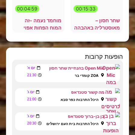
00:04:59
00:15:33
שחר חסון –
מוחמד נעמה -זה
מאוסטרליה באהבהה
המוח הפחות אפוי
הופעות קרובות
Open Mic בהנחיית שחר חסון
יום א'
21:30
ZOA קומדי בר
מה קשור סטנדאפ
יום ג'
21:00
היכל התרבות כפר סבא
בן בן-ברוך סטנדאפ
יום ג'
20:30
היכל התרבות בית העם ירושלים