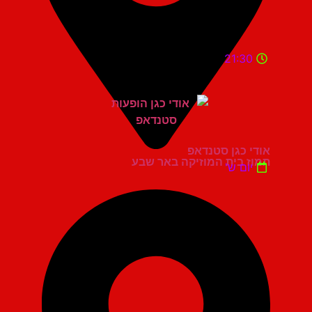
21:30
אודי כגן סטנדאפ
תמוז בית המוזיקה באר שבע
יום ש'