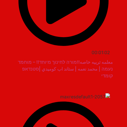
00:01:02
معلمه تربيه خاصه!!מורה לחינוך מיוחד!! – מוחמד
נעמה | محمد نعمه | ستاند اب كوميدي |סטנדאפ
קומדי