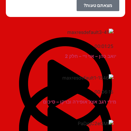
מצאתם טעות?
00:01:25
יואב כהן – אוי ויי – חלק 2
00:06:15
מירי רגב אצל אופירה וברקו – סיכום