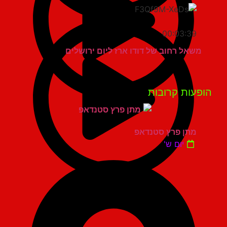
00:03:39
משאל רחוב של דודו ארז ליום ירושלים
פעות קרובות
מתן פרץ סטנדאפ
יום ש'