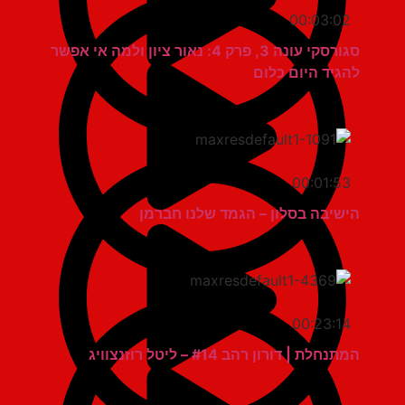
00:03:02
סגורסקי עונה 3, פרק 4: נאור ציון ולמה אי אפשר
להגיד היום כלום
00:01:53
הישיבה בסלון – הגמד שלנו חברמן
00:23:14
המתנחלת | דורון רהב #14 – ליטל רוזנצוויג