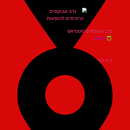
נדב אבוקסיס סטנדאפ
יום ש'
בית החייל תל אביב