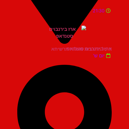
21:30
ארז בירנבוים סטנדאפ
היכל התרבות מעלות תרשיחא
יום ש'