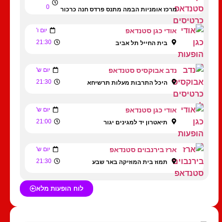
0
מרכז אומניות הבמה מתנס פרדס חנה כרכור
אודי כגן סטנדאפ
יום ו'
21:30
בית החייל תל אביב
נדב אבוקסיס סטנדאפ
יום ש'
21:30
היכל התרבות מעלות תרשיחא
אודי כגן סטנדאפ
יום ש'
21:00
תיאטרון יד למגינים יגור
ארז בירנבוים סטנדאפ
יום ש'
21:30
תמוז בית המוזיקה באר שבע
לוח הופעות מלא