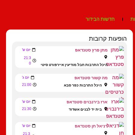
ת
חדשות הבידור
הופעות קרובות
מתן פרץ סטנדאפ
יום ש'
21:3
0
היכל התרבות חבל מודיעין איירפורט סיטי
מה קשור סטנדאפ
יום ג'
21:00
היכל התרבות כפר סבא
ארז בירנבוים סטנדאפ
יום ש'
21:30
בית יד לבנים אשדוד
דניאל חן סטנדאפ
יום ש'
21:3