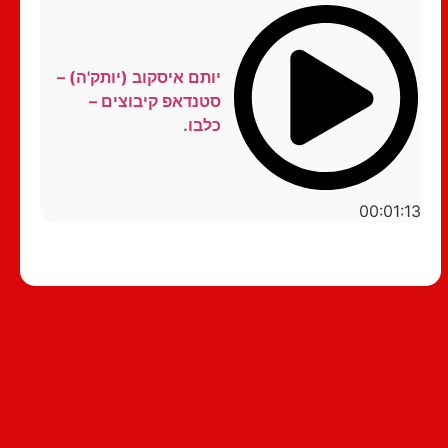
יותם איסקוב (יותק'ה) –
סטנדאפ קיבוצים –
כלבו.
00:01:13
סטנדאפ לצפייה ישירה