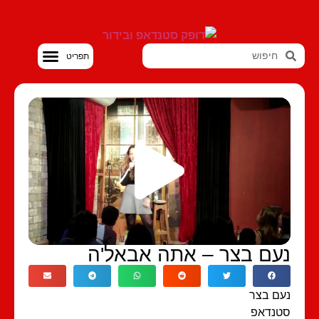
סטנדאפ VOD
נעם בצר – אתה אבאל'ה
נעם בצר
סטנדאפ