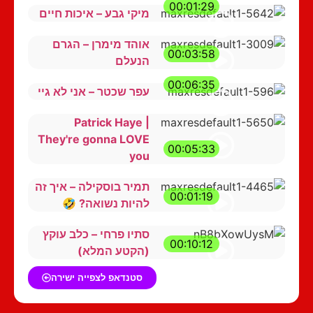
00:01:29
מיקי גבע – איכות חיים
אוהד מימרן – הגרם
00:03:58
הנעלם
00:06:35
עפר שכטר – אני לא גיי
Patrick Haye |
They're gonna LOVE
00:05:33
you
תמיר בוסקילה – איך זה
00:01:19
להיות נשואה? 🤣
סתיו פרחי – כלב עוקץ
00:10:12
(הקטע המלא)
סטנדאפ לצפייה ישירה