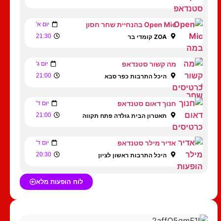
Open Mic בהנחיית שחר חסון
יום א'
21:30
ZOA קומדי בר
מה קשור סטנדאפ
יום ג'
21:00
היכל התרבות כפר סבא
חנוך דאום סטנדאפ
יום ד'
21:00
תאטרון הבית גולדה פתח תקווה
אדיר מילר סטנדאפ
יום ד'
20:30
היכל התרבות ראשון לציון
לוח הופעות מלא