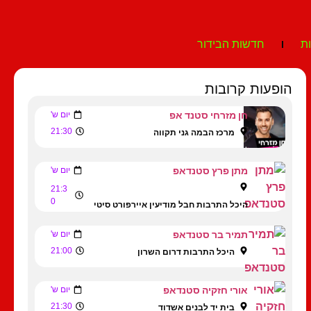
ת
חדשות הבידור
הופעות קרובות
חן מזרחי סטנד אפ
יום ש'
21:30
מרכז הבמה גני תקווה
מתן פרץ סטנדאפ
יום ש'
21:3
0
היכל התרבות חבל מודיעין איירפורט סיטי
תמיר בר סטנדאפ
יום ש'
21:00
היכל התרבות דרום השרון
אורי חזקיה סטנדאפ
יום ש'
21:30
בית יד לבנים אשדוד