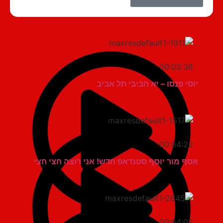
00:02:36
יוסי פנסו – יא חביבי תל אביב
00:04:22
אסף מור יוסף סטנדאפ חדש! אני רוצה חצי חצי
00:04:02