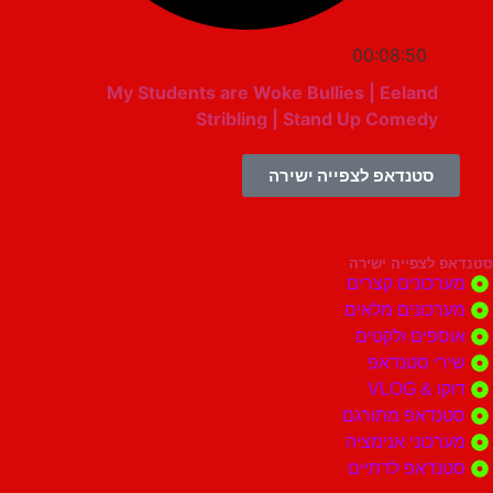
00:08:50
My Students are Woke Bullies | Eeland
Stribling | Stand Up Comedy
סטנדאפ לצפייה ישירה
צפייה ישירה
ונים קצרים
ונים מלאים
ים ולקטים
י סטנדאפ
 VLOG
דאפ מתורגם
וני אנימציה
דאפ לדתיים