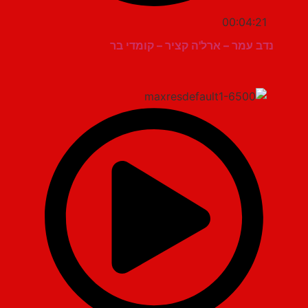
00:04:21
נדב עמר – ארל'ה קציר – קומדי בר