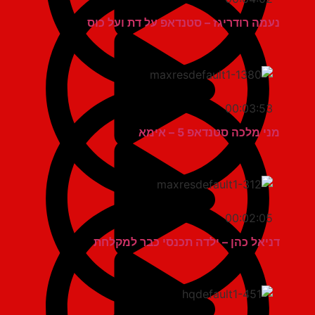
נעמה רודריגז – סטנדאפ על דת ועל כוס
00:03:53
מני מלכה סטנדאפ 5 – אימא
00:02:05
דניאל כהן – ילדה תכנסי כבר למקלחת