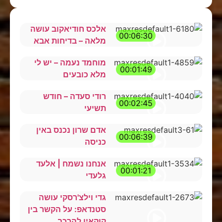
אלכס חודיאקוב עושה
00:06:30
מלאה – בדיחות אבא
מוחמד נעמה – יש לי
00:01:49
מלא כובעים
רודי סעדה – חודש
00:02:45
תשיעי
אדם שרון נכנס באין
00:06:39
כניסה
אנחנו נשמח | אלעד
00:01:21
גלעדי
גדי וילצ'רסקי עושה
סטנדאפ: על הקשר בין
קוקאין להרכב