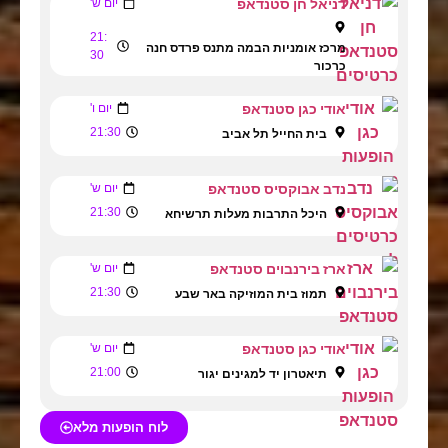
דניאל חן סטנדאפ
יום ש'
21:
מרכז אומניות הבמה מתנס פרדס חנה
30
כרכור
אודי כגן סטנדאפ
יום ו'
21:30
בית החייל תל אביב
נדב אבוקסיס סטנדאפ
יום ש'
21:30
היכל התרבות מעלות תרשיחא
ארז בירנבוים סטנדאפ
יום ש'
21:30
תמוז בית המוזיקה באר שבע
אודי כגן סטנדאפ
יום ש'
21:00
תיאטרון יד למגינים יגור
לוח הופעות מלא