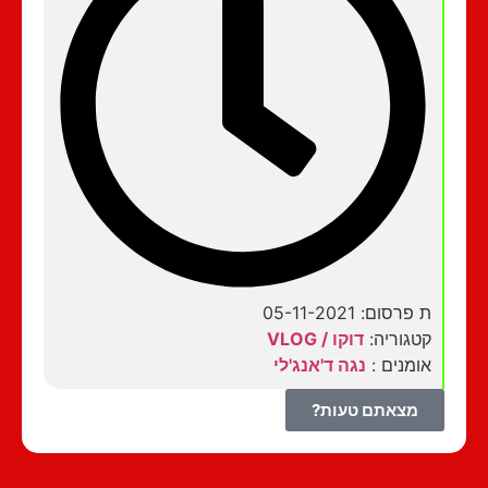
ת פרסום: 05-11-2021
קטגוריה:
דוקו / VLOG
אומנים :
נגה ד'אנג'לי
מצאתם טעות?