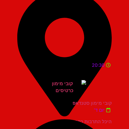
20:30
קובי מימון סטנדאפ
יום ד'
היכל התרבות כפר סבא