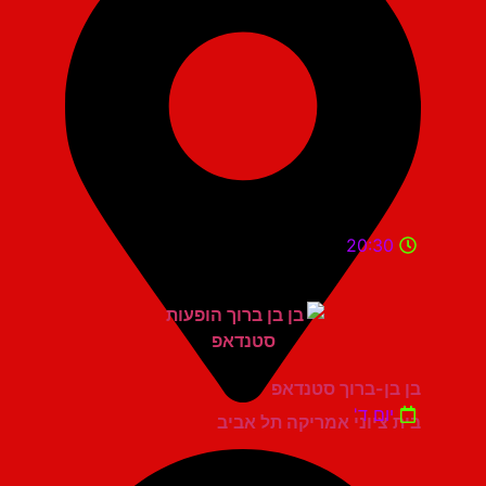
20:30
בן בן-ברוך סטנדאפ
יום ד'
בית ציוני אמריקה תל אביב