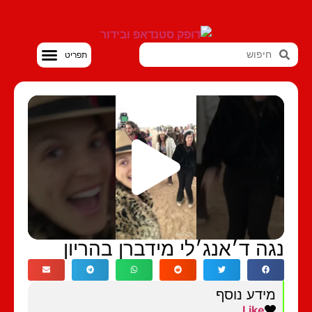
סטנדאפ VOD
גה ד׳אנג׳לי מידברן בהריון
מידע נוסף
Like