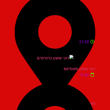
21:30
רוני ששון סטנדאפ
יום ה'
מועדון הגריי יהוד