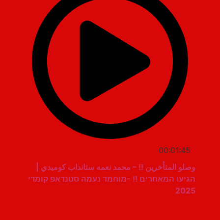
00:01:45
وصلو المتأخرين !! – محمد نعمه ستانداب كوميدي |
הגיעו המאחרים !! -מוחמד נעמה סטנדאפ קומדי
2025