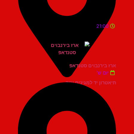
21:00
ארז בירנבוים סטנדאפ
יום ש'
תיאטרון יד למגינים יגור