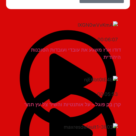
00:06:07
דודו ארז משגע את עובדי ועובדות הסוכנות
היהודית
00:05:53
קרן בק פוגל – על אותנטיות והשיר צל עץ תמר