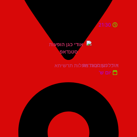
21:30
אודי כגן סטנדאפ
היכל התרבות מעלות תרשיחא
יום ש'