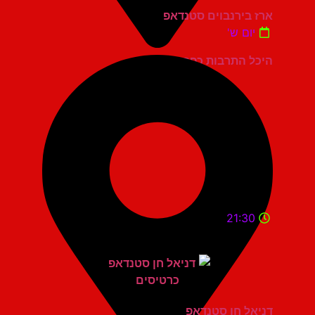
ארז בירנבוים סטנדאפ
יום ש'
היכל התרבות כפר סבא
21:30
דניאל חן סטנדאפ