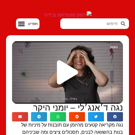
סטנדאפ VOD
גה ד׳אנג׳לי – יומני היקר
ה מקריאה קטעים מהיומן עם תובנות על מיניות של
ות בהשוואה לבנים, תסכולים ציצים ומה שביניהם