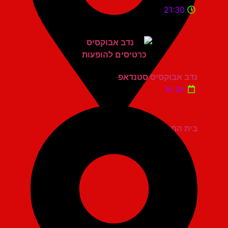
21:30
נדב אבוקסיס סטנדאפ
יום ש'
בית החייל תל אביב