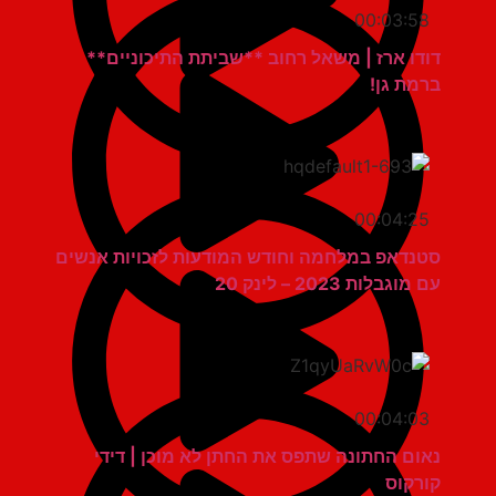
00:03:58
דודו ארז | משאל רחוב **שביתת התיכוניים**
ברמת גן!
00:04:25
סטנדאפ במלחמה וחודש המודעות לזכויות אנשים
עם מוגבלות 2023 – לינק 20
00:04:03
נאום החתונה שתפס את החתן לא מוכן | דידי
קורקוס