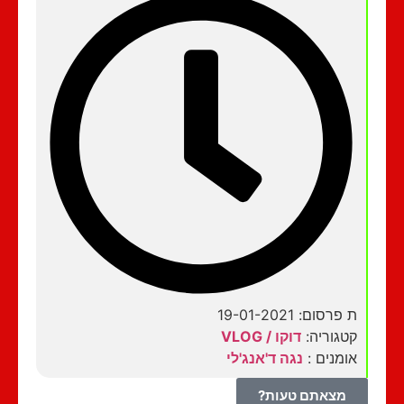
ת פרסום: 19-01-2021
קטגוריה:
דוקו / VLOG
אומנים :
נגה ד'אנג'לי
מצאתם טעות?