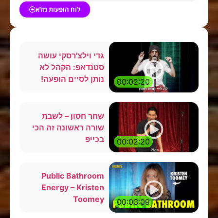
לוח הופעות מלא
גדי וילצ'רסקי עושה
סטנדאפ: הקהל לא
נותן לסיים הופעה!
00:02:20
שחר חסון – לשבת
שורה ראשונה זה הכי
בכייפ
00:02:20
Public Bathroom
Energy – Kristen
Toomey
00:03:09