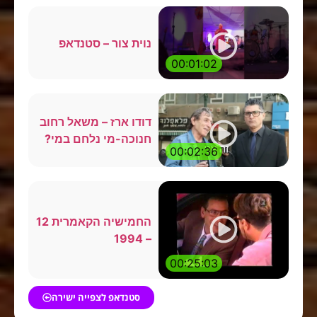
נוית צור – סטנדאפ
00:01:02
דודו ארז – משאל רחוב
חנוכה-מי נלחם במי?
00:02:36
החמישיה הקאמרית 12
– 1994
00:25:03
סטנדאפ לצפייה ישירה