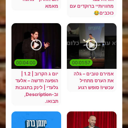
מחוויותיי ברוקדים עם
מאמא
כוכבים😂
00:04:00
00:01:57
אמירם טובים – גלה
יום ג הקרוב | 1.2 |
את הערס מתחיל
הופעה חדשה – אלעד
עכשיו! סופש רגוע
גלעדי | לינק בתגובות
וב-Description,
תבואו.