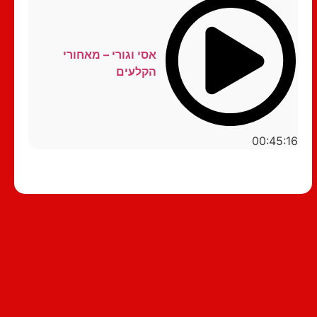
אסי וגורי – מאחורי
הקלעים
00:45:16
סטנדאפ לצפייה ישירה