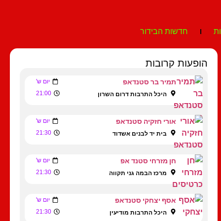
ת
חדשות הבידור
הופעות קרובות
תמיר בר סטנדאפ
יום ש'
21:00
היכל התרבות דרום השרון
אורי חזקיה סטנדאפ
יום ש'
21:30
בית יד לבנים אשדוד
חן מזרחי סטנד אפ
יום ש'
21:30
מרכז הבמה גני תקווה
אסף יצחקי סטנדאפ
יום ש'
21:30
היכל התרבות מודיעין