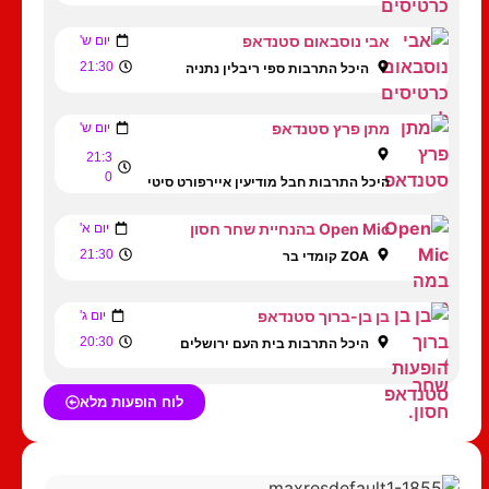
אבי נוסבאום סטנדאפ
יום ש'
21:30
היכל התרבות ספי ריבלין נתניה
מתן פרץ סטנדאפ
יום ש'
21:3
0
היכל התרבות חבל מודיעין איירפורט סיטי
Open Mic בהנחיית שחר חסון
יום א'
21:30
ZOA קומדי בר
בן בן-ברוך סטנדאפ
יום ג'
20:30
היכל התרבות בית העם ירושלים
לוח הופעות מלא