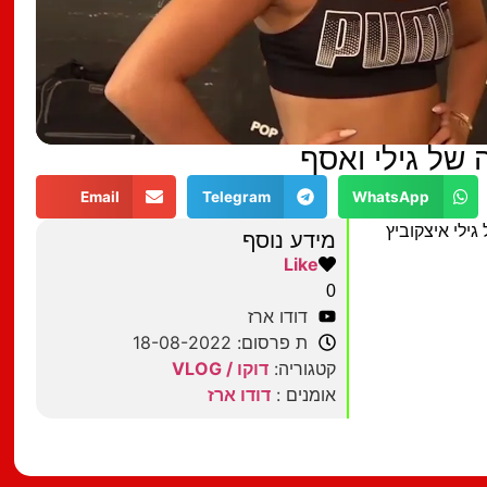
של גילי ואסף
Email
Telegram
WhatsApp
ילי איצקוביץ
מידע נוסף
Like
0
דודו ארז
ת פרסום: 18-08-2022
קטגוריה:
דוקו / VLOG
אומנים :
דודו ארז
מצאתם טעות?