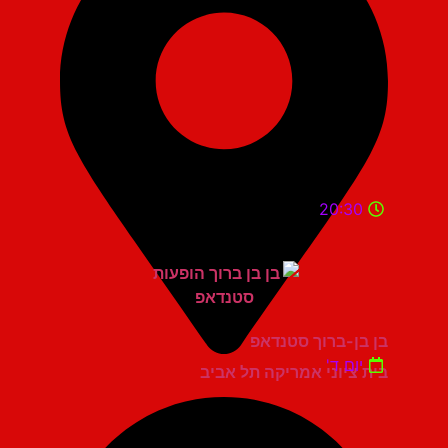
20:30
בן בן-ברוך סטנדאפ
יום ד'
בית ציוני אמריקה תל אביב