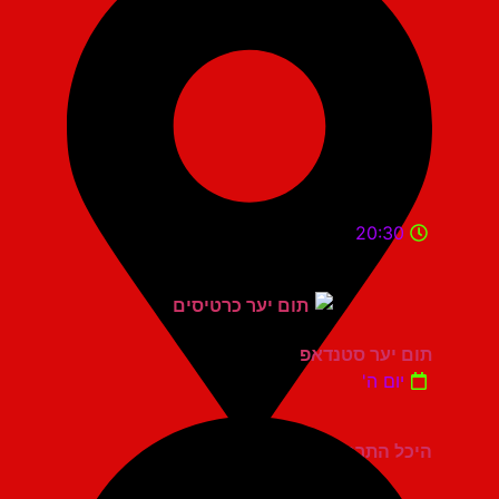
20:30
תום יער סטנדאפ
יום ה'
היכל התרבות כפר סבא