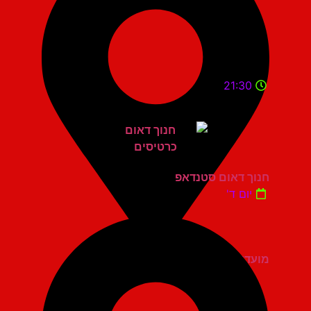
21:30
חנוך דאום סטנדאפ
יום ד'
מועדון הגריי יהוד