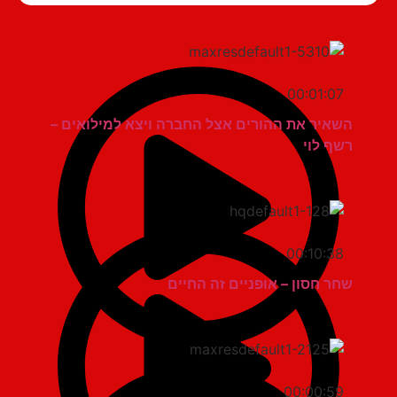
00:01:07
השאיר את ההורים אצל החברה ויצא למילואים –
רשף לוי
00:10:38
שחר חסון – אופניים זה החיים
00:00:59