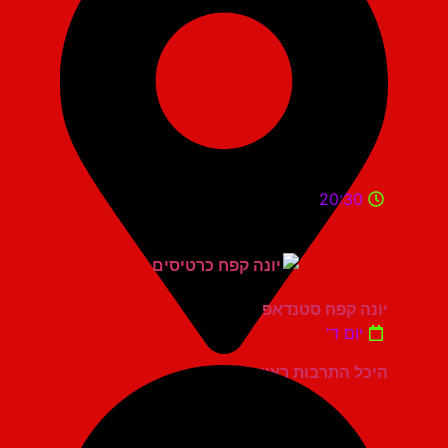
20:30
יונה קפח סטנדאפ
יום ד'
היכל התרבות ראשון לציון