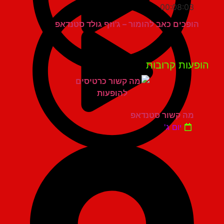
00:08:03
הופכים כאב להומור – ג'וזף גולד סטנדאפ
פעות קרובות
מה קשור סטנדאפ
יום ג'