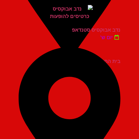
נדב אבוקסיס סטנדאפ
יום ש'
בית החייל תל אביב