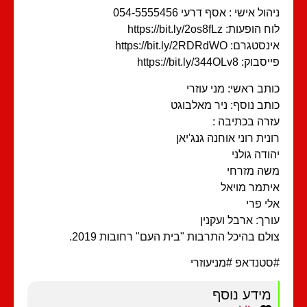
ול אישי : אסף דרעי 054-5555456
הופעות: https://bit.ly/2os8fLz
טגרם: https://bit.ly/2RDRdWO
וק: https://bit.ly/344OLv8
תב ראשי: מני עוזרי
תב נוסף: ניר מאלבוגט
רה בכתיבה :
נית רוני אוחנה גנג'יאן
ודה גולני
ה מזרחי
תמר מויאל
י פרי
רך: ארבל ועקנין
לם בהיכל התרבות "בית העם" רחובות 2019.
טנדאפ #מניעוזרי
מידע נוסף