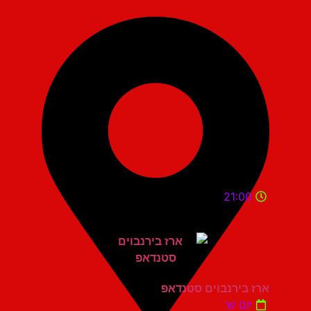
21:00
ארז בירנבוים סטנדאפ
יום ש'