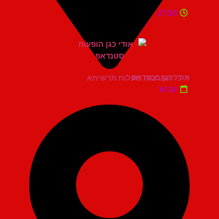
21:30
אודי כגן סטנדאפ
היכל התרבות מעלות תרשיחא
יום ש'