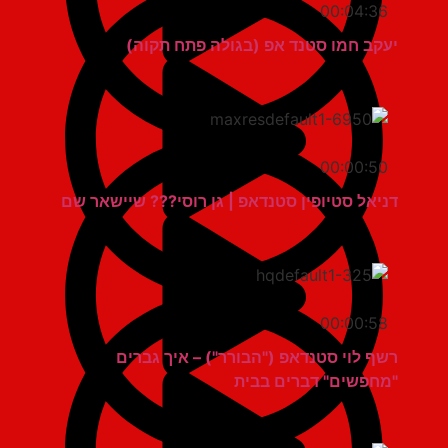
00:04:36
יעקב חמו סטנד אפ (בגולה פתח תקוה)
00:00:50
דניאל סטיופין סטנדאפ | גן רוסי??? שיישאר שם
00:00:58
רשף לוי סטנדאפ ("הבורר") – איך גברים
"מחפשים" דברים בבית