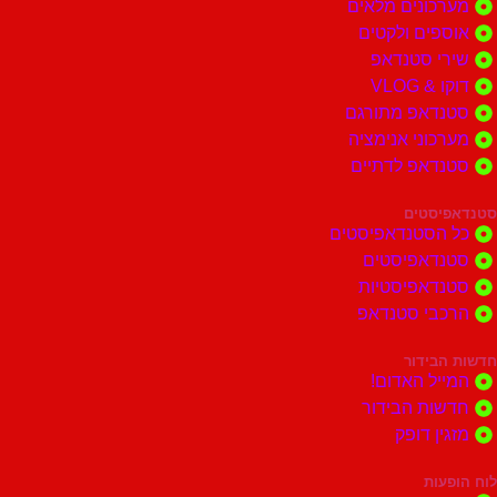
ונים מלאים
ים ולקטים
י סטנדאפ
 VLOG
דאפ מתורגם
וני אנימציה
דאפ לדתיים
סטים
הסטנדאפיסטים
דאפיסטים
דאפיסטיות
בי סטנדאפ
בידור
ל האדום!
ות הבידור
ן דופק
ות