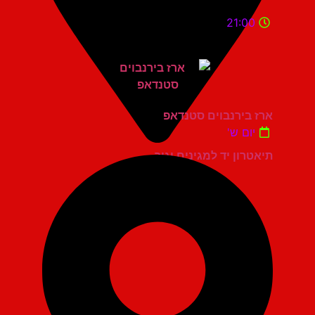
21:00
ארז בירנבוים סטנדאפ
יום ש'
תיאטרון יד למגינים יגור