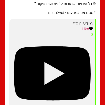
כל הזכויות שמורות ל״פנטושי הפקות״
טנדאפ #מניעוזרי #אילתורים
מידע נוסף
Like
0