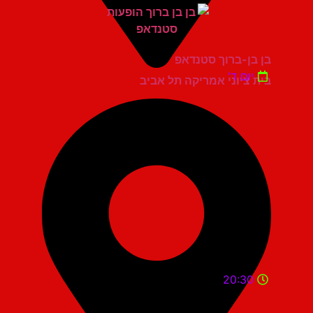
בן בן-ברוך סטנדאפ
יום ד'
בית ציוני אמריקה תל אביב
20:30