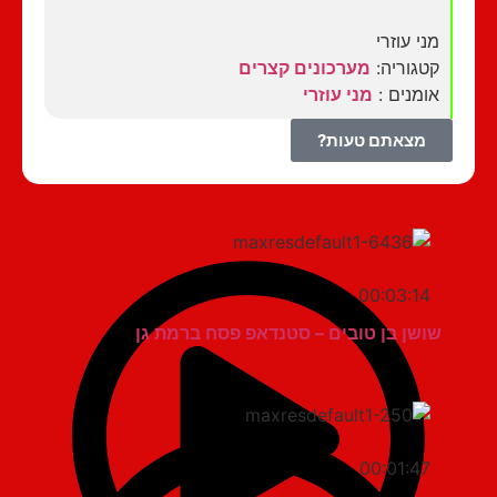
מני עוזרי
קטגוריה:
מערכונים קצרים
אומנים :
מני עוזרי
מצאתם טעות?
00:03:14
שושן בן טובים – סטנדאפ פסח ברמת גן
00:01:47