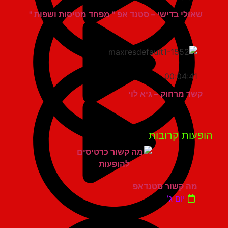
שאולי בדישי – סטנד אפ " מפחד מטיסות ושפות "
00:04:41
קשר מרחוק – גיא לוי
פעות קרובות
מה קשור סטנדאפ
יום ג'