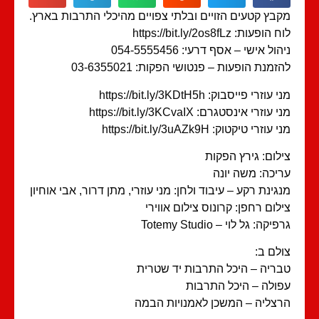
בץ קטעים הזויים ובלתי צפויים מהיכלי התרבות בארץ.
הופעות: https://bit.ly/2os8fLz
הול אישי – אסף דרעי: 054-5555456
זמנת הופעות – פנטושי הפקות: 03-6355021
עוזרי פייסבוק: https://bit.ly/3KDtH5h
 עוזרי אינסטגרם: https://bit.ly/3KCvaIX
עוזרי טיקטוק: https://bit.ly/3uAZk9H
לום: גירץ הפקות
יכה: משה יונה
גינת רקע – עיבוד ולחן: מני עוזרי, מתן דרור, אבי אוחיון
לום רחפן: קרונוס צילום אווירי
יקה: גל לוי – Totemy Studio
לם ב:
ריה – היכל התרבות יד שטרית
ולה – היכל התרבות
צליה – המשכן לאמנויות הבמה