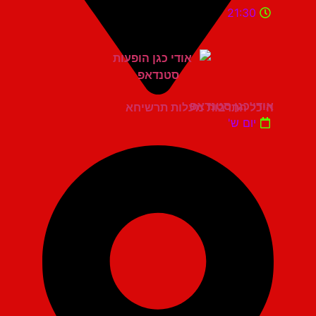
21:30
אודי כגן סטנדאפ
היכל התרבות מעלות תרשיחא
יום ש'