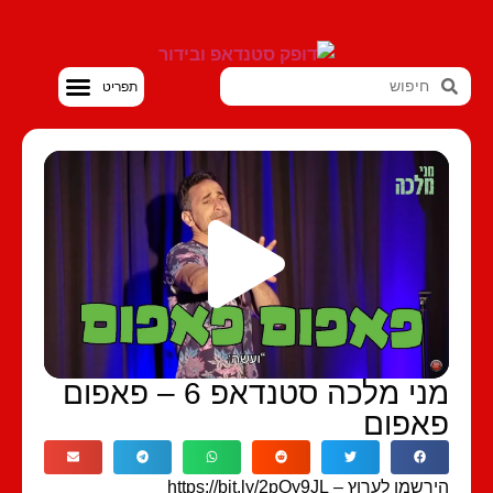
סטנדאפ VOD
מני מלכה סטנדאפ 6 – פאפום
אפום
מו לערוץ – https://bit.ly/2pOy9JL