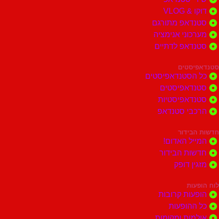
 VLOG
דאפ מתורגם
וני אנימציה
דאפ לדתיים
סטים
הסטנדאפיסטים
דאפיסטים
דאפיסטיות
בי סטנדאפ
בידור
ל האדום!
ות הבידור
ן דופק
ות
ות קרובות
הופעות
ות ומקומות