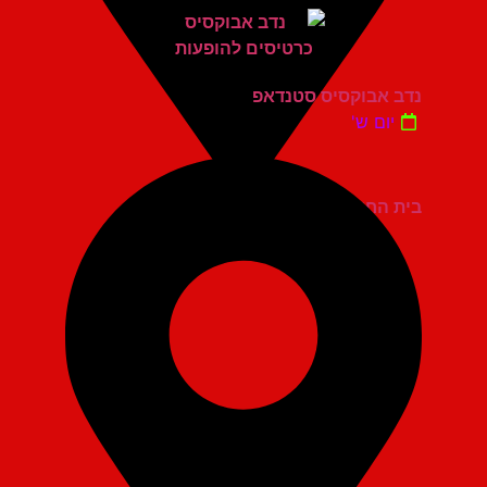
נדב אבוקסיס סטנדאפ
יום ש'
בית החייל תל אביב