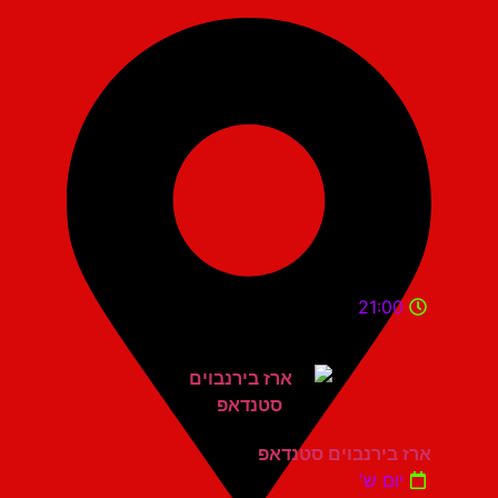
21:00
ארז בירנבוים סטנדאפ
יום ש'