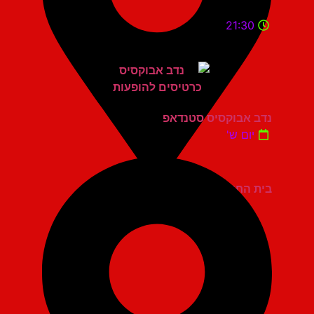
21:30
נדב אבוקסיס סטנדאפ
יום ש'
בית החייל תל אביב