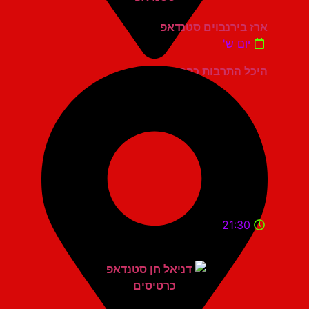
ארז בירנבוים סטנדאפ
יום ש'
היכל התרבות כפר סבא
21:30