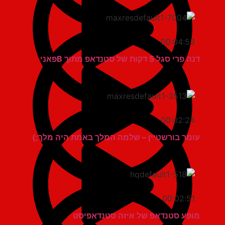
00:04:53
דנה פרי סגל 5 דקות של סטנדאפ מתוך Bפאני
00:02:24
עומר בורשטיין – שלמה המלך באמת היה מלך;)
00:02:51
מופע סטנדאפ של איזה סטנדאפיסט