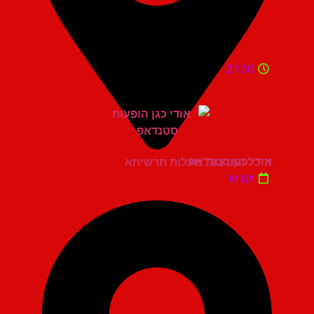
21:30
אודי כגן סטנדאפ
היכל התרבות מעלות תרשיחא
יום ש'