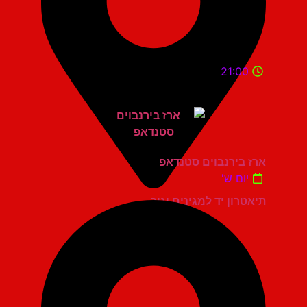
21:00
ארז בירנבוים סטנדאפ
יום ש'
תיאטרון יד למגינים יגור