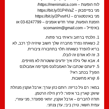
הופעות – https://menimalca.com/
בפייסבוק – https://bit.ly/31P4VaZ
 באינסטגרם – https://bit.ly/2PvsrHJ
הזמנת הופעות, שחר חדש אומנים – 03-6247799 או
ייל – scomanim@gmail.com
2. כשאתה נפרד מחברה שלך חשוב שיהיה לך רכב, לא
יא להפרד כשאתה תלוי בתחבורה ציבורית.
5. ידעתם שכתבו על האמבלונס מקדימה אמבולנס
וך? בכתב ראי?
אי: רם גיל כריזה: רותם כהן עורך: ארבל ועקנין מנהלת
ווק: קארין בר איפור: לירון הילה הרטמן.
דה לחברים – ארבל ועקנין, יוחאי ספונדר, מני עוזרי,
ית חשאי, טירן ביבי, עדן צנחני.