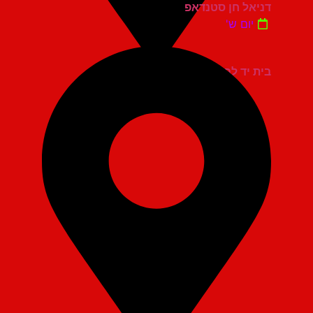
דניאל חן סטנדאפ
יום ש'
בית יד לבנים אשדוד