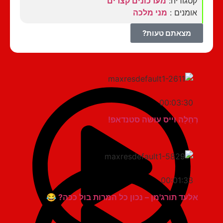
קטגוריה:
מערכונים קצרים
אומנים :
מני מלכה
מצאתם טעות?
00:03:30
רְחֵלָה וייס עושה סטנדאפ!
00:01:33
אלעד תורג'מן – נכון כל המרות בול ככה? 😂