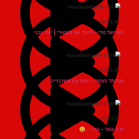
00:04:43
ספיישל טדי – סטנד אפ פקטורי | יוסי גבני
00:06:45
מוחמד נעמה – יוצא עם אשכנזייה
00:01:37
נדב עמר – טוני .. 😃