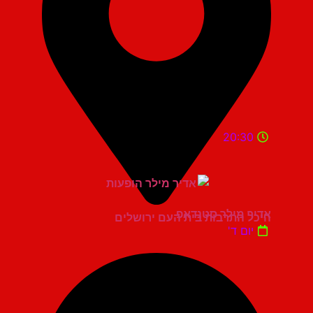
20:30
אדיר מילר סטנדאפ
היכל התרבות בית העם ירושלים
יום ד'