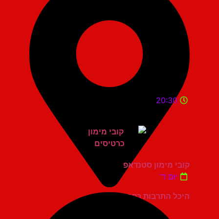
20:30
קובי מימון סטנדאפ
יום ד'
היכל התרבות כפר סבא