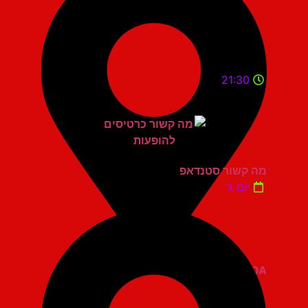
21:30
מה קשור סטנדאפ
יום ג'
ZOA קומדי בר