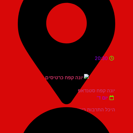
20:30
יונה קפח סטנדאפ
יום ד'
היכל התרבות ראשון לציון