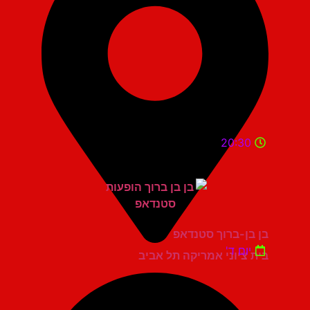
20:30
בן בן-ברוך סטנדאפ
יום ד'
בית ציוני אמריקה תל אביב