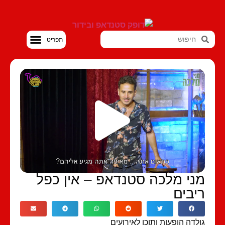
סטנדאפ VOD
ני מלכה סטנדאפ – אין כפל
יבים
לדה הופעות ותוכן לאירועים