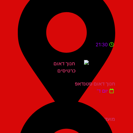
21:30
חנוך דאום סטנדאפ
יום ד'
מועדון הגריי יהוד