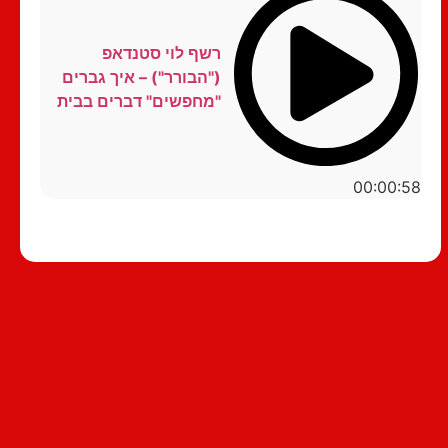
רשף לוי סטנדאפ
("הבורר") – איך גברים
"מחפשים" דברים בבית
00:00:58
סטנדאפ לצפייה ישירה