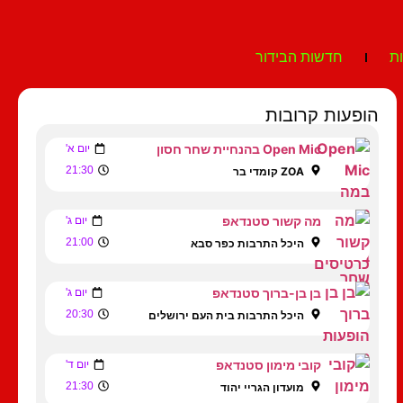
ת
חדשות הבידור
הופעות קרובות
Open Mic בהנחיית שחר חסון
יום א'
21:30
ZOA קומדי בר
מה קשור סטנדאפ
יום ג'
21:00
היכל התרבות כפר סבא
בן בן-ברוך סטנדאפ
יום ג'
20:30
היכל התרבות בית העם ירושלים
קובי מימון סטנדאפ
יום ד'
21:30
מועדון הגריי יהוד