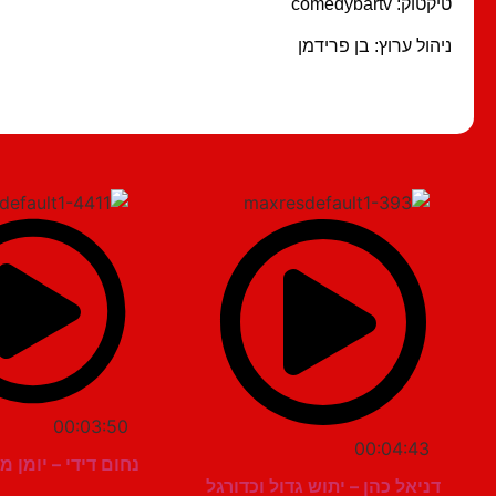
טיקטוק: comedybartv
ניהול ערוץ: בן פרידמן
00:03:50
00:04:43
נחום דידי – יומן 
דניאל כהן – יתוש גדול וכדורגל