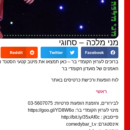
מני מלכה – סחוגי
Reddit
Twitter
Facebook
ברוכים לערוץ הקומדי בר – כאן תמצאו את מיטב קטעי הסטנד 
האמנים של מועדון הקומדי בר
לוח הופעות ורכישת כרטיסים באתר
ראשי
לבירורים, והזמנת הופעות פרטיות: 03-5607075
מינוי לערוץ הקומדי בר: https://goo.gl/YD8W6o
פייסבוק : http://bit.ly/35xAf0c
אינסטגרם: comedybar_t.v