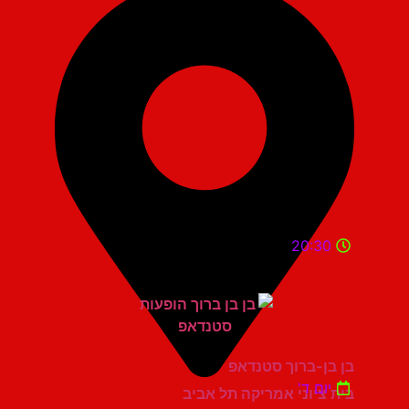
20:30
בן בן-ברוך סטנדאפ
יום ד'
בית ציוני אמריקה תל אביב