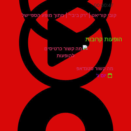
00:00:47
קובי קוריאט | "רק ביבי" | מתוך מופע הספיישל
פעות קרובות
מה קשור סטנדאפ
יום ג'