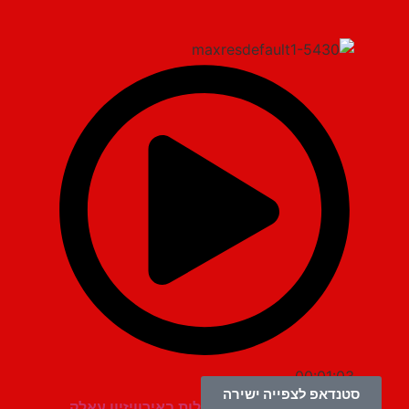
00:01:03
סטנדאפ לצפייה ישירה
מוטי אהרונוביץ – קנינו קולות באירוויזיון עאלק