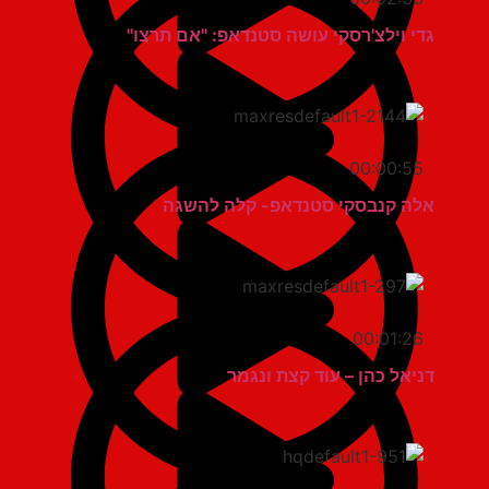
גדי וילצ'רסקי עושה סטנדאפ: "אם תרצו"
00:00:55
אלה קנבסקי סטנדאפ- קלה להשגה
00:01:26
דניאל כהן – עוד קצת ונגמר