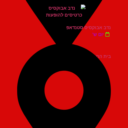
נדב אבוקסיס סטנדאפ
יום ש'
בית החייל תל אביב