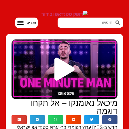
סטנדאפ VOD
יכאל נאומנקו – אל תקחו
וגמה
חדש ב-YES! ערוץ הקומדי בר- ערוץ סטנד אפ ישראלי |