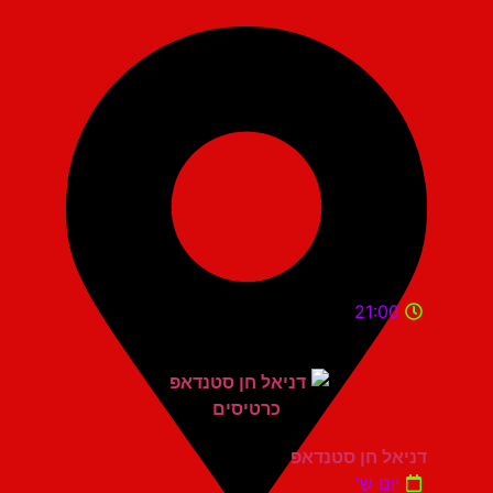
21:00
דניאל חן סטנדאפ
יום ש'