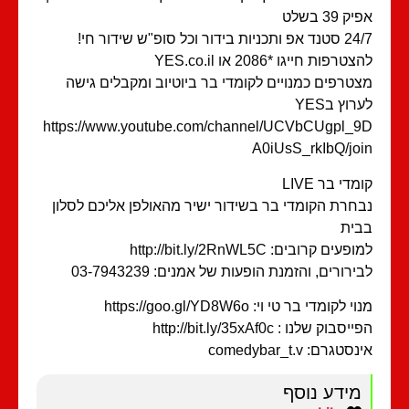
ק 39 בשלט
תכניות בידור וכל סופ"ש שידור חי!
טרפות חייגו *2086 או YES.co.il
טרפים כמנויים לקומדי בר ביוטיוב ומקבלים גישה
רוץ בYES
https://www.youtube.com/channel/UCVbCUgpl_
A0iUsS_rkIbQ/jo
מדי בר LIVE
חרת הקומדי בר בשידור ישיר מהאולפן אליכם לסלון
ית
פעים קרובים: http://bit.ly/2RnWL5C
ירורים, והזמנת הופעות של אמנים: 03-7943239
י לקומדי בר טי וי: https://goo.gl/YD8W6o
סבוק שלנו : http://bit.ly/35xAf0c
סטגרם: comedybar_t.v
מידע נוסף