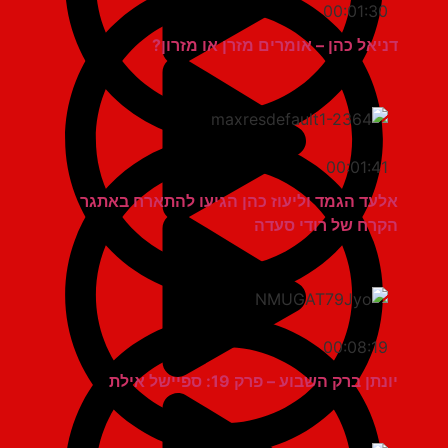
00:01:30
דניאל כהן – אומרים מזרן או מזרון?
00:01:41
אלעד הגמד וליעוז כהן הגיעו להתארח באתגר
הקרח של רודי סעדה
00:08:19
יונתן ברק השבוע – פרק 19: ספיישל אילת