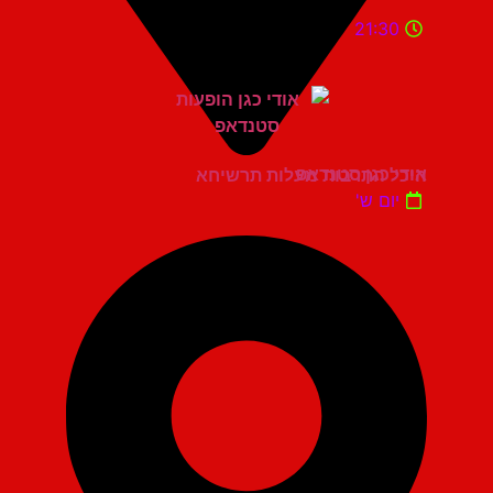
21:30
אודי כגן סטנדאפ
היכל התרבות מעלות תרשיחא
יום ש'