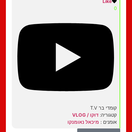
Like
0
קומדי בר T.V
קטגוריה:
דוקו / VLOG
אומנים :
מיכאל נאומנקו