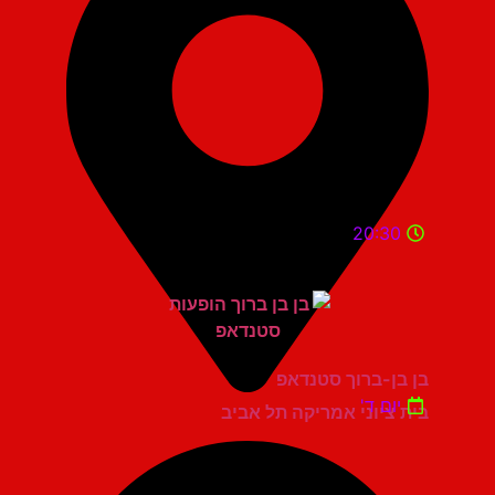
20:30
בן בן-ברוך סטנדאפ
יום ד'
בית ציוני אמריקה תל אביב