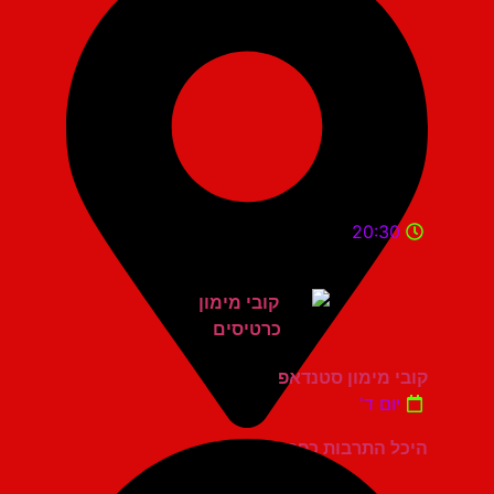
20:30
קובי מימון סטנדאפ
יום ד'
היכל התרבות כפר סבא