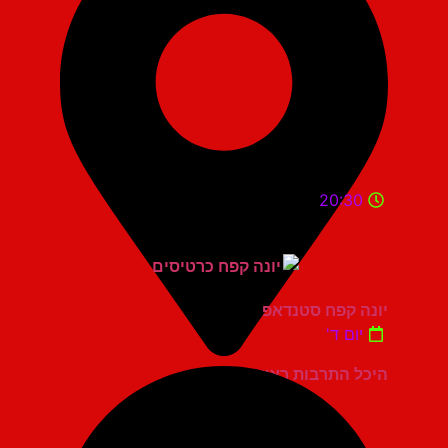
20:30
יונה קפח סטנדאפ
יום ד'
היכל התרבות ראשון לציון