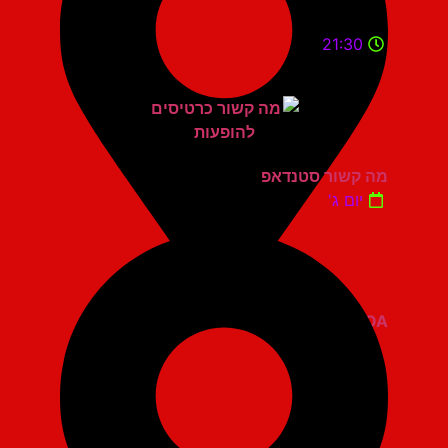
21:30
מה קשור סטנדאפ
יום ג'
ZOA קומדי בר