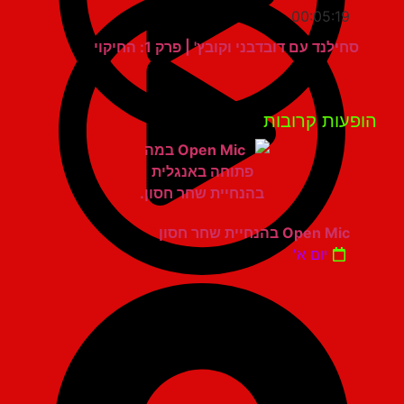
00:05:19
סחילנד עם דובדבני וקובץ' | פרק 1: החיקוי
פעות קרובות
Open Mic בהנחיית שחר חסון
יום א'