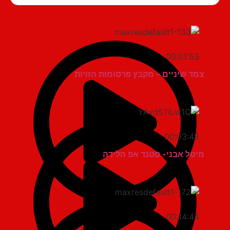
00:01:53
צמד שיניים – מקבץ פרסומות הזויות
00:03:48
מיטל אבני- סטנד אפ הלידה
00:14:44