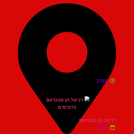
21:00
דניאל חן סטנדאפ
יום ש'