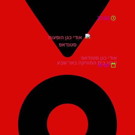
21:30
אודי כגן סטנדאפ
תמוז בית המוזיקה באר שבע
יום ש'