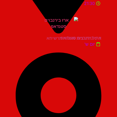
21:30
ארז בירנבוים סטנדאפ
היכל התרבות מעלות תרשיחא
יום ש'