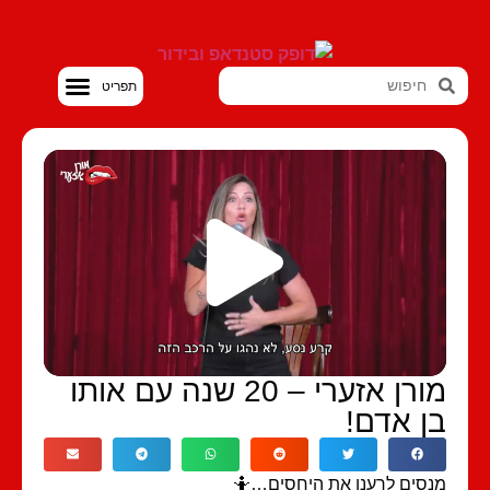
סטנדאפ VOD
מורן אזערי – 20 שנה עם אותו
ן אדם!
סים לרענן את היחסים…🤷