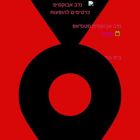
נדב אבוקסיס סטנדאפ
יום ש'
בית החייל תל אביב