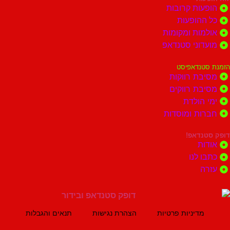
ות קרובות
הופעות
ות ומקומות
וני סטנדאפ
נדאפיסט
ת רווקות
ת רווקים
הולדת
ות ומוסדות
נדאפ!
ת
 לנו
ה
מדיניות פרטיות
הצהרת נגישות
תנאים והגבלות