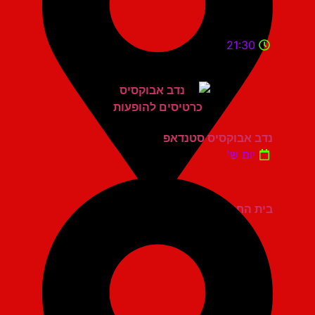
21:30
נדב אבוקסיס סטנדאפ
יום ש'
בית החייל תל אביב