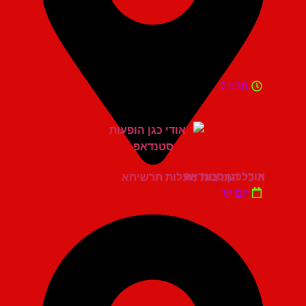
21:30
אודי כגן סטנדאפ
היכל התרבות מעלות תרשיחא
יום ש'