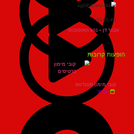
00:05:49
אבנר דן – נהג האוטובוס
פעות קרובות
קובי מימון סטנדאפ
יום ה'