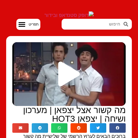
סטנדאפ VOD
ה קשור אצל יצפאן | מערכון
שיחה | יצפאן HOT3
וכים הבאים לערוץ הרשמי של שלישיית מה קשור