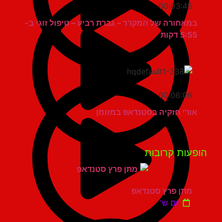
00:03:45
במאחורה של המקרר – גברת רביע – טיפול זוגי ב-
5:55 דקות
00:06:06
אורי חזקיה בסטנדאפ במזומן
פעות קרובות
מתן פרץ סטנדאפ
יום ש'