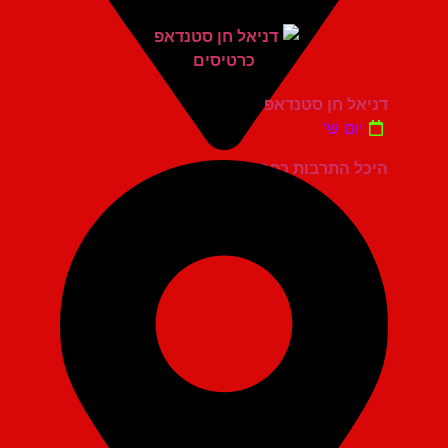
דניאל חן סטנדאפ
יום ש'
היכל התרבות כפר סבא