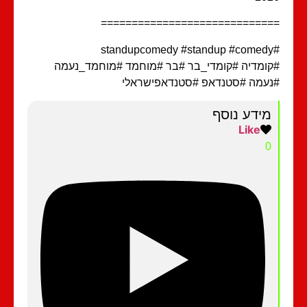
============================
ומדיה #קומדי_בר #בר #מוחמד #מוחמד_נעמה
עמה #סטנדאפ #סטנדאפישראלי
מידע נוסף
Like
0