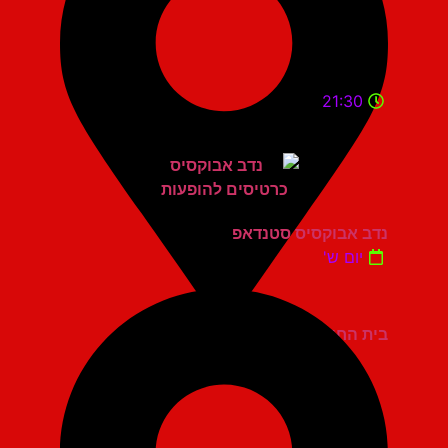
21:30
נדב אבוקסיס סטנדאפ
יום ש'
בית החייל תל אביב