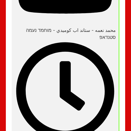
محمد نعمه - ستاند اب كوميدي - מוחמד נעמה
סטנדאפ