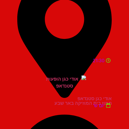
21:30
אודי כגן סטנדאפ
תמוז בית המוזיקה באר שבע
יום ש'