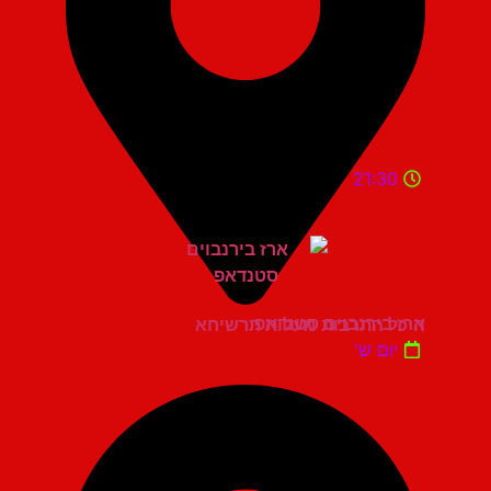
21:30
ארז בירנבוים סטנדאפ
היכל התרבות מעלות תרשיחא
יום ש'