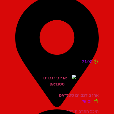
21:00
ארז בירנבוים סטנדאפ
יום ש'
היכל התרבות כפר סבא