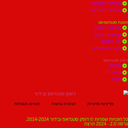
ות ומקומות
וני סטנדאפ
נדאפיסט
ת רווקות
ת רווקים
הולדת
ות ומוסדות
נדאפ!
ת
 לנו
ה
מדיניות פרטיות
הצהרת נגישות
תנאים והגבלות
ת שמרות © דופק סטנדאפ ובידור 2014-2024.