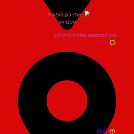
אודי כגן סטנדאפ
היכל התרבות מעלות תרשיחא
יום ש'
21:00