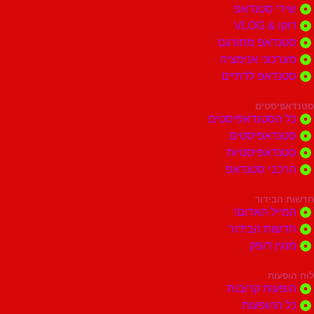
י סטנדאפ
 VLOG
דאפ מתורגם
וני אנימציה
דאפ לדתיים
סטים
הסטנדאפיסטים
דאפיסטים
דאפיסטיות
בי סטנדאפ
בידור
ל האדום!
ות הבידור
ן דופק
ות
ות קרובות
הופעות