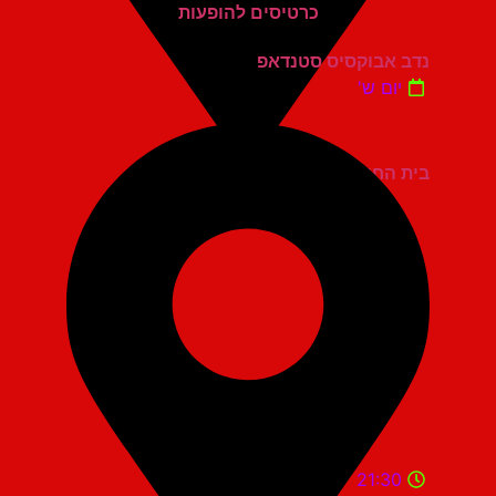
נדב אבוקסיס סטנדאפ
יום ש'
בית החייל תל אביב
21:30