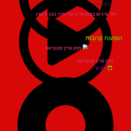
00:09:27
אלי פיניש בפארודיה על זמיר כהן ודומיו
פעות קרובות
מתן פרץ סטנדאפ
יום ש'