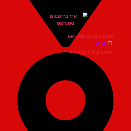
ארז בירנבוים סטנדאפ
יום ש'
תיאטרון יד למגינים יגור