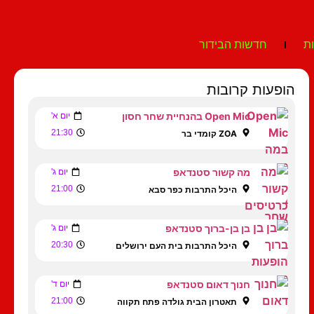
ת
חדשות הבידור
הופעות קרובות
Open Mic בהנחיית שחר חסון
יום א'
21:30
ZOA קומדי בר
מה קשור סטנדאפ
יום ג'
21:00
היכל התרבות כפר סבא
בן בן-ברוך סטנדאפ
יום ג'
20:30
היכל התרבות בית העם ירושלים
חנוך דאום סטנדאפ
יום ד'
21:00
תאטרון הבית גולדה פתח תקווה