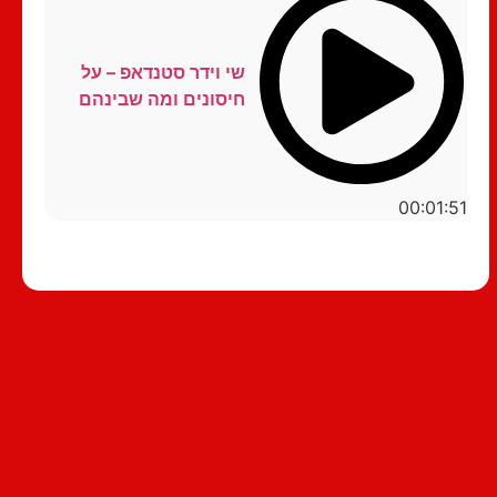
שי וידר סטנדאפ – על
חיסונים ומה שבינהם
00:01:51
סטנדאפ לצפייה ישירה