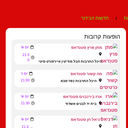
ת
חדשות הבידור
הופעות קרובות
מתן פרץ סטנדאפ
יום ש'
21:3
0
היכל התרבות חבל מודיעין איירפורט סיטי
מה קשור סטנדאפ
יום ג'
21:00
היכל התרבות כפר סבא
ארז בירנבוים סטנדאפ
יום ש'
21:30
בית יד לבנים אשדוד
דניאל חן סטנדאפ
יום ש'
21:3