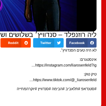
ליה רוזנפלד – סנדוויץ׳ בשלושים ו
Reddit
Twitter
Facebook
לא היה טעים הסנדוויץ׳.
אינסטגרם:
https://instagram.com/liarosenfeld?ig…
טיק טוק:
https://www.tiktok.com/@_liarosenfeld…
#סטנדאפ #תלאביב #הבימה #סנדוויץ #יוקרהמחייה