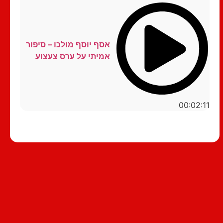
אסף יוסף מולכו – סיפור
אמיתי על ערס צעצוע
00:02:11
סטנדאפ לצפייה ישירה