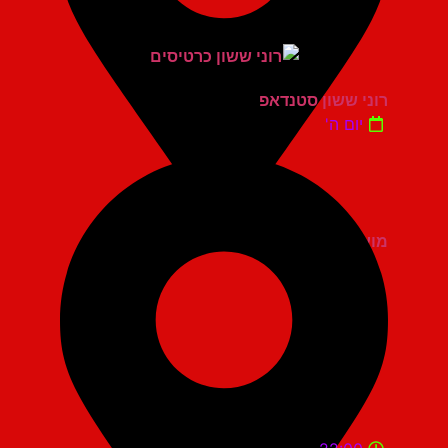
רוני ששון סטנדאפ
יום ה'
מועדון הגריי יהוד