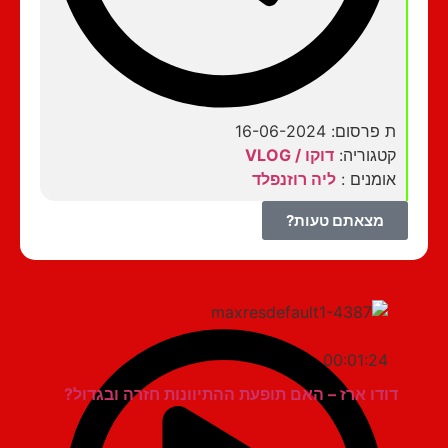
ת פרסום: 16-06-2024
קטגוריה:
דוקו / VLOG
אומנים :
ליה רוזנפלד
מצאתם טעות?
00:01:24
דודו ארז – האם תופעת ההתיוונות חזרה ובגדול?