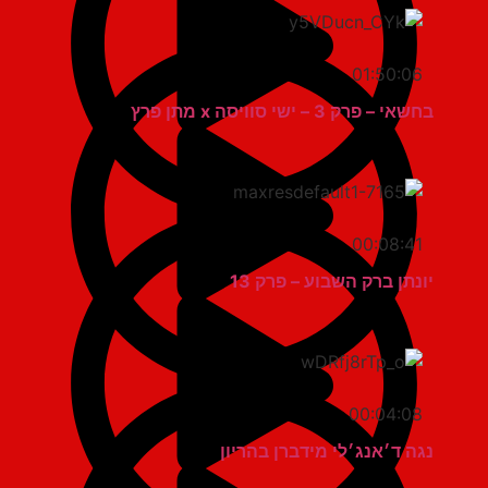
01:50:06
בחשאי – פרק 3 – ישי סוויסה x מתן פרץ
00:08:41
יונתן ברק השבוע – פרק 13
00:04:08
נגה ד׳אנג׳לי מידברן בהריון