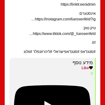
https://linktr.ee/adm
נסטגרם:
https://instagram.com/liarosenfeld?i
ק טוק:
https://www.tiktok.com/@_liarosenfel
/
טנדאפ #סטנדאפישראלי #ליהרוזנפלד #וולוג
מידע נוסף
Like
0