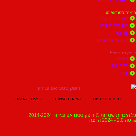
נדאפיסט
ת רווקות
ת רווקים
הולדת
ות ומוסדות
נדאפ!
ת
 לנו
ה
מדיניות פרטיות
הצהרת נגישות
תנאים והגבלות
ת שמרות © דופק סטנדאפ ובידור 2014-2024.