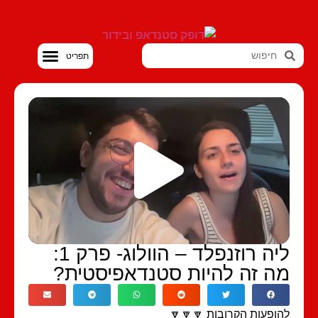
סטנדאפ VOD
ליה רוזנפלד – הוולוג- פרק 1:
ה זה להיות סטנדאפיסטית?
ופעות הקרובות 🔽🔽🔽