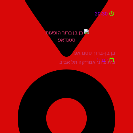
20:30
בן בן-ברוך סטנדאפ
יום ד'
בית ציוני אמריקה תל אביב