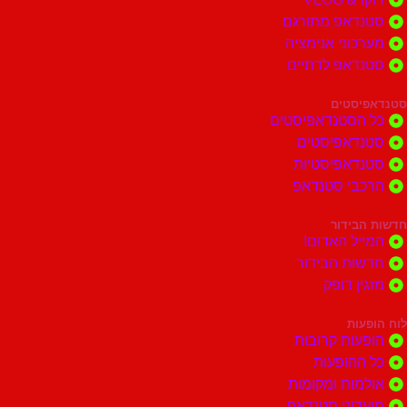
דאפ מתורגם
וני אנימציה
דאפ לדתיים
סטים
הסטנדאפיסטים
דאפיסטים
דאפיסטיות
בי סטנדאפ
בידור
ל האדום!
ות הבידור
ן דופק
ות
ות קרובות
הופעות
ות ומקומות
וני סטנדאפ