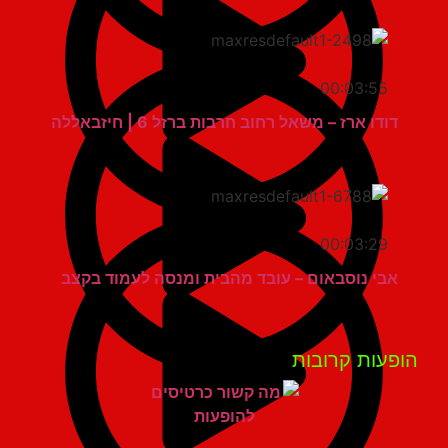
00:03:55
דודו ארז – משאל רחוב חרבות ברזל 6 | חיזבאללה
00:03:29
אבי נוסבאום – עובד מהבית ומנסה לעמוד בקצב
פעות קרובות