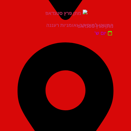
המשכן למוסיקה ואומניות רעננה
מתן פרץ סטנדאפ
יום ש'