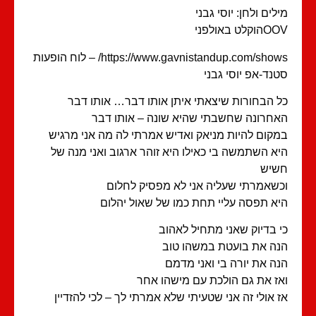
לים ולחן: יוסי גבני
קלט באולפני
https://www.gavnistandup.com/shows/ – לוח הופעות
נד-אפ יוסי גבני
 הבחורות שיצאתי איתן אותו דבר… אותו דבר
חרונה שחשבתי שהיא שונה – אותו דבר
קום להיות מניאק ואדיש אמרתי לה מה אני מרגיש
א השתמשה בי כאילו היא זוהר ארגוב ואני מנה של
שיש
שאמרתי שעליה אני לא מפסיק לחלום
א תפסה עליי תחת כמו של שאול יהלום
 בדיוק שאני מתחיל לאהוב
ה את בועטת במשהו טוב
ה את יורה בי ואני מדמם
ז את גם הולכת עם מישהו אחר
 אולי זה אני שטעיתי שלא אמרתי לך – לכי להזדיין