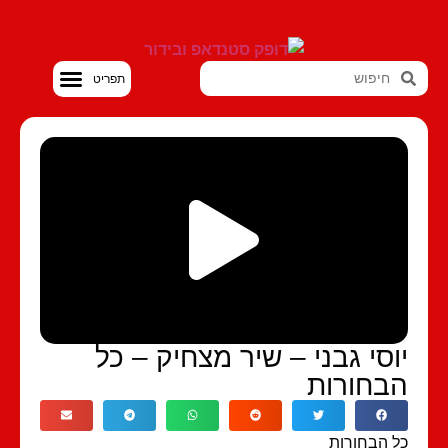
סטנדאפ VOD
וסי גבני – שיר מצחיק – כל
בחורות
 הבחורות