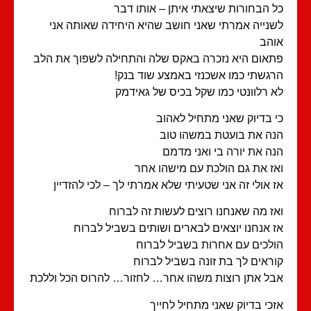
 הבחורות שיצאתי איתן – אותו דבר
נייה אמרתי שאני חושב שהיא היחידה שאותה אני
הב
אום היא נזכרה באקס שלה והתחילה לשפוך את הלב
גשתי כמו אשכנזי באמצע שוד בנק!
 רלוונטי כמו שקל בכיס של גאידמק
 בדיוק שאני מתחיל לאהוב
ה את בועטת במשהו טוב
ה את יורה בי ואני מדמם
ז את גם הולכת עם מישהו אחר
 אולי זה אני שטעיתי שלא אמרתי לך – לכי להזדיין
ז מה שאנחנו רוצים לעשות זה לברוח
 אנחנו יוצאים לבארים ושותים בשביל לברוח
לכים עם אחרות בשביל לברוח
ראים לך בת זונה בשביל לברוח
ל אתן רוצות משהו אחר… לחזור… להרוס הכל וללכת
כי בדיוק שאני מתחיל לחייך