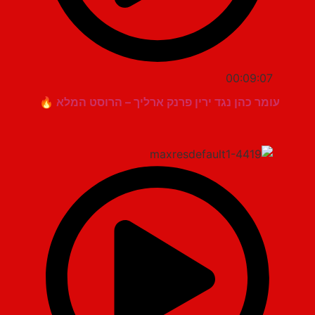
00:09:07
עומר כהן נגד ירין פרנק ארליך – הרוסט המלא 🔥