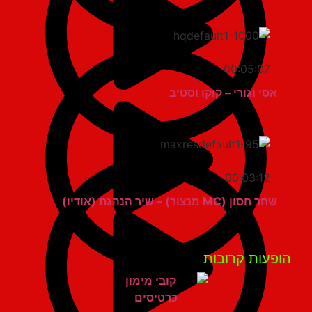
00:05:07
אסי וגורי – קוקו וסטיב
00:03:12
שחר חסון (MC מנצור) – שיר הנהגת (אודיו)
פעות קרובות