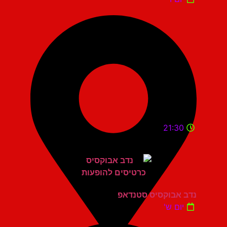
21:30
נדב אבוקסיס סטנדאפ
יום ש'