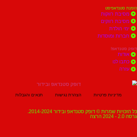
נדאפיסט
ת רווקות
ת רווקים
הולדת
ות ומוסדות
נדאפ!
ת
 לנו
ה
מדיניות פרטיות
הצהרת נגישות
תנאים והגבלות
ת שמרות © דופק סטנדאפ ובידור 2014-2024.