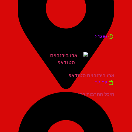
21:00
ארז בירנבוים סטנדאפ
יום ש'
היכל התרבות כפר סבא