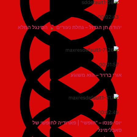
00:02:43
יהודה חן הגדול – גחלת נעורים 🌹 הסינגל המלא
00:01:57
אורי ברויר – הוא משוגע
00:02:49
יוסי פנסו – "חופשי" | פארודיה לחופשי של
סאבלימינל