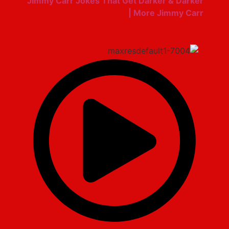
Jimmy Carr Jokes That Get Darker & Darker
| More Jimmy Carr