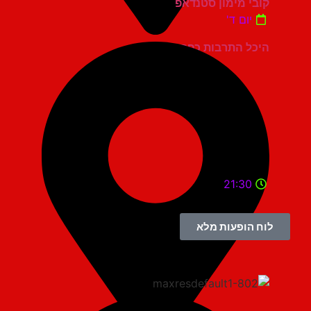
קובי מימון סטנדאפ
יום ד'
היכל התרבות כפר סבא
21:30
לוח הופעות מלא