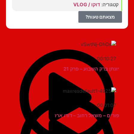
קטגוריה:
דוקו / VLOG
מצאתם טעות?
00:10:27
יונתן ברק השבוע – פרק 21
00:01:07
פורים – משאל רחוב – דודו ארז