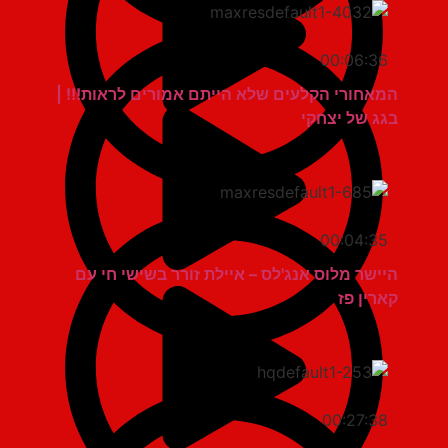
00:06:36
המאחורי הקלעים שלא הייתם אמורים לראות!!! |
בגג של יצחקי
00:04:35
היישר מלוס אנג'לס – איילת זורר בשישי חי עם
קארין פז
00:27:38