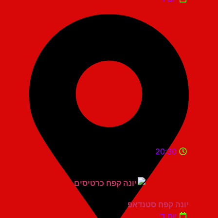
20:30
יונה קפח סטנדאפ
יום ד'