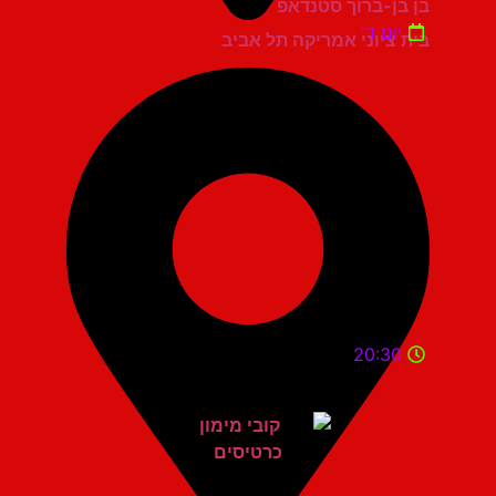
בן בן-ברוך סטנדאפ
יום ד'
בית ציוני אמריקה תל אביב
20:30