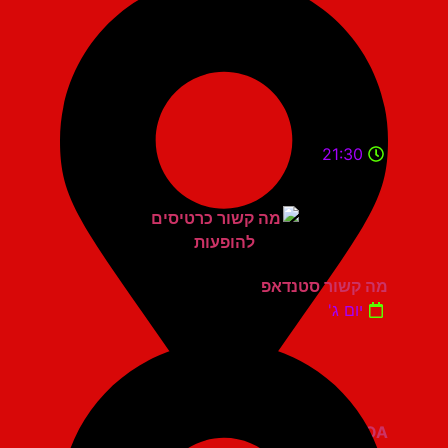
21:30
מה קשור סטנדאפ
יום ג'
ZOA קומדי בר