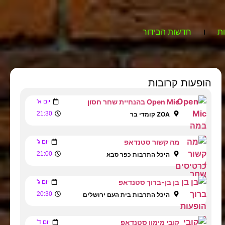
ת
חדשות הבידור
הופעות קרובות
Open Mic בהנחיית שחר חסון
יום א'
21:30
ZOA קומדי בר
מה קשור סטנדאפ
יום ג'
21:00
היכל התרבות כפר סבא
בן בן-ברוך סטנדאפ
יום ג'
20:30
היכל התרבות בית העם ירושלים
קובי מימון סטנדאפ
יום ד'