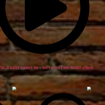
00:04:29
מועדון הסטנד-אפ | גיורא זינגר – שד דומובוי (עונה 2, פרק 3)