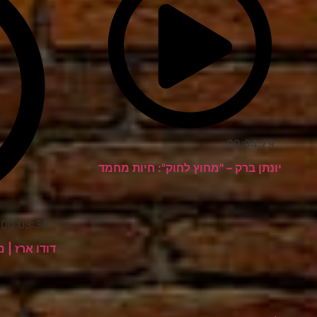
00:04:29
יונתן ברק – "מחוץ לחוק": חיות מחמד
00:03:36
דודו ארז | משאל 