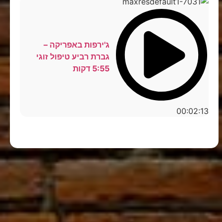
ג'ירפות באפריקה –
גברת רביע טיפול זוגי
5:55 דקות
00:02:13
סטנדאפ לצפייה ישירה