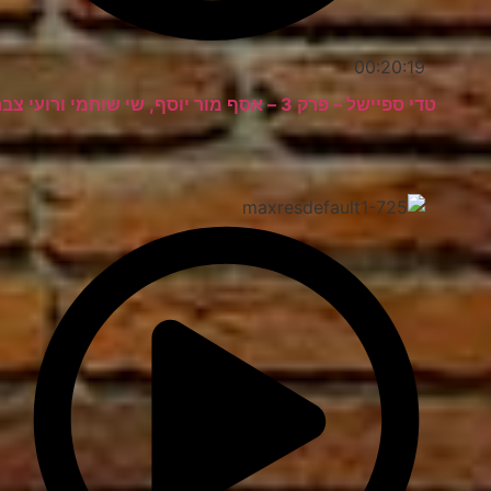
00:20:19
טדי ספיישל – פרק 3 – אסף מור יוסף, שי שוחמי ורועי צברי